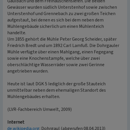
Gaulbach und dem Freihäuschensiefen. Die beiden
Gewässer wurden südlich Unterstenhof sowie zwischen
Unterstenhof und Grennebach zu zwei großen Teichen
aufgestaut, bei denen es sich bei dem neben dem
Mühlengebäude sicherlich um einen Mühlenteich
handelte.
Um 1855 gehört die Mühle Peter Georg Scheider, später
Friedrich Bredt und um 1892 Carl Lamfuß. Die Dohrgauler
Mühle verfügte über einen Mahlgang, einen Fegegang
sowie eine Knochenstampfe, welche über zwei
oberschlächtige Wasserräder sowie zwei Gerinne
angetrieben wurden.
Heute ist laut DGK 5 lediglich der große Stauteich
unmittelbar neben dem ehemaligen Standort des
Mühlengebäudes erhalten.
(LVR-Fachbereich Umwelt, 2009)
Internet
de.wikipedia.org
: Dohrgaul (abgerufen 08.04.2013)