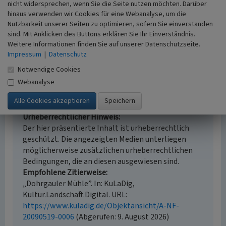
i.d.R. 1:5.000 (größer als 1:20.000)
nicht widersprechen, wenn Sie die Seite nutzen möchten. Darüber
Erfassungsmethode
hinaus verwenden wir Cookies für eine Webanalyse, um die
Auswertung historischer Karten,
Nutzbarkeit unserer Seiten zu optimieren, sofern Sie einverstanden
Literaturauswertung
sind. Mit Anklicken des Buttons erklären Sie Ihr Einverständnis.
Weitere Informationen finden Sie auf unserer Datenschutzseite.
Historischer Zeitraum
Impressum
|
Datenschutz
Beginn 1825
Notwendige Cookies
Webanalyse
Empfohlene Zitierweise
Urheberrechtlicher Hinweis
Der hier präsentierte Inhalt ist urheberrechtlich
geschützt. Die angezeigten Medien unterliegen
möglicherweise zusätzlichen urheberrechtlichen
Bedingungen, die an diesen ausgewiesen sind.
Empfohlene Zitierweise
„Dohrgauler Mühle”. In: KuLaDig,
Kultur.Landschaft.Digital. URL:
https://www.kuladig.de/Objektansicht/A-NF-
20090519-0006
(Abgerufen: 9. August 2026)