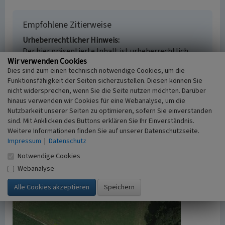
Empfohlene Zitierweise
Urheberrechtlicher Hinweis
Der hier präsentierte Inhalt ist urheberrechtlich
Wir verwenden Cookies
geschützt. Die angezeigten Medien unterliegen
Dies sind zum einen technisch notwendige Cookies, um die
möglicherweise zusätzlichen urheberrechtlichen
Funktionsfähigkeit der Seiten sicherzustellen. Diesen können Sie
Bedingungen, die an diesen ausgewiesen sind.
nicht widersprechen, wenn Sie die Seite nutzen möchten. Darüber
Empfohlene Zitierweise
hinaus verwenden wir Cookies für eine Webanalyse, um die
„Hohlwege bei Isenburg”. In: KuLaDig,
Nutzbarkeit unserer Seiten zu optimieren, sofern Sie einverstanden
Kultur.Landschaft.Digital. URL:
sind. Mit Anklicken des Buttons erklären Sie Ihr Einverständnis.
https://www.kuladig.de/Objektansicht/A-NF-
Weitere Informationen finden Sie auf unserer Datenschutzseite.
20090421-0010
(Abgerufen: 6. August 2026)
Impressum
|
Datenschutz
Notwendige Cookies
Webanalyse