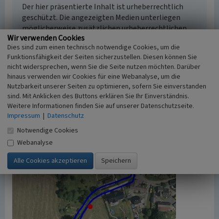
Der hier präsentierte Inhalt ist urheberrechtlich
geschützt. Die angezeigten Medien unterliegen
möglicherweise zusätzlichen urheberrechtlichen
Wir verwenden Cookies
Bedingungen, die an diesen ausgewiesen sind.
Dies sind zum einen technisch notwendige Cookies, um die
Empfohlene Zitierweise
Funktionsfähigkeit der Seiten sicherzustellen. Diesen können Sie
„Hohlweg bei Pixwaag”. In: KuLaDig,
nicht widersprechen, wenn Sie die Seite nutzen möchten. Darüber
Kultur.Landschaft.Digital. URL:
hinaus verwenden wir Cookies für eine Webanalyse, um die
https://www.kuladig.de/Objektansicht/A-NF-
Nutzbarkeit unserer Seiten zu optimieren, sofern Sie einverstanden
20080722-0008
(Abgerufen: 9. August 2026)
sind. Mit Anklicken des Buttons erklären Sie Ihr Einverständnis.
Weitere Informationen finden Sie auf unserer Datenschutzseite.
Impressum
|
Datenschutz
Notwendige Cookies
Webanalyse