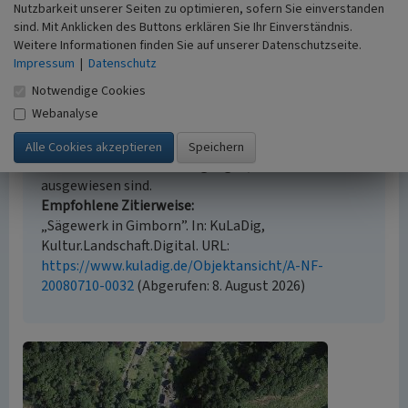
Nutzbarkeit unserer Seiten zu optimieren, sofern Sie einverstanden
sind. Mit Anklicken des Buttons erklären Sie Ihr Einverständnis.
Weitere Informationen finden Sie auf unserer Datenschutzseite.
Empfohlene Zitierweise
Impressum
|
Datenschutz
Urheberrechtlicher Hinweis
Notwendige Cookies
Der hier präsentierte Inhalt steht unter der freien
Webanalyse
Lizenz CC BY 4.0 (Namensnennung). Die angezeigten
Medien unterliegen möglicherweise zusätzlichen
urheberrechtlichen Bedingungen, die an diesen
ausgewiesen sind.
Empfohlene Zitierweise
„Sägewerk in Gimborn”. In: KuLaDig,
Kultur.Landschaft.Digital. URL:
https://www.kuladig.de/Objektansicht/A-NF-
20080710-0032
(Abgerufen: 8. August 2026)