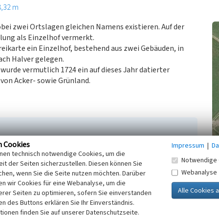
8,32 m
obei zwei Ortslagen gleichen Namens existieren. Auf der
lung als Einzelhof vermerkt.
eikarte ein Einzelhof, bestehend aus zwei Gebäuden, in
ch Halver gelegen.
wurde vermutlich 1724 ein auf dieses Jahr datierter
von Acker- sowie Grünland.
n Cookies
Impressum
|
Da
.V. des Bergischen Geschichtsvereins (Hrsg.)
inen technisch notwendige Cookies, um die
er Orte. (Beiträge zur Oberbergischen Geschichte,
Notwendige 
it der Seiten sicherzustellen. Diesen können Sie
Webanalyse
chen, wenn Sie die Seite nutzen möchten. Darüber
) (1988)
Topographia Ducatus Montani (1715). In:
n wir Cookies für eine Webanalyse, um die
h.
erer Seiten zu optimieren, sofern Sie einverstanden
ken des Buttons erklären Sie Ihr Einverständnis.
tionen finden Sie auf unserer Datenschutzseite.