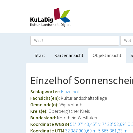
Start
Kartenansicht
Objektansicht
S
Einzelhof Sonnenschei
Schlagwörter:
Einzelhof
Fachsicht(en):
Kulturlandschaftspflege
Gemeinde(n):
Wipperfürth
Kreis(e):
Oberbergischer Kreis
Bundesland:
Nordrhein-Westfalen
Koordinate WGS84
51° 07′ 43,45″ N: 7° 23′ 52,69″ O
Koordinate UTM
32.387.900,69 m: 5.665.361,23 m