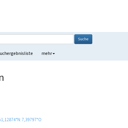
Suche
uchergebnisliste
mehr
n
51,12874°N: 7,39797°O