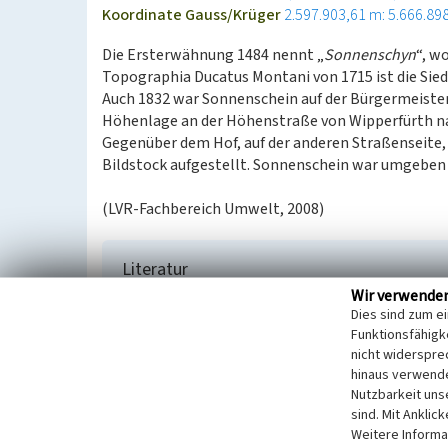
Koordinate Gauss/Krüger
2.597.903,61 m: 5.666.89
Die Ersterwähnung 1484 nennt „
Sonnenschyn
“, w
Topographia Ducatus Montani von 1715 ist die Sied
Auch 1832 war Sonnenschein auf der Bürgermeister
Höhenlage an der Höhenstraße von Wipperfürth na
Gegenüber dem Hof, auf der anderen Straßenseite, 
Bildstock aufgestellt. Sonnenschein war umgeben 
(LVR-Fachbereich Umwelt, 2008)
Literatur
Wir verwende
Pampus, Klaus / Oberbergische Abteilung 1924 e
Dies sind zum e
(1998)
Urkundliche Erstnennungen oberbergisch
Funktionsfähigke
Sonderband.) Gummersbach.
nicht widerspre
Ploennies, Erich Philipp / Burkhard Dietz (Hrsg.
hinaus verwende
Bergische Forschungen, Band XX, Neustadt/Aisc
Nutzbarkeit uns
sind. Mit Anklic
Weitere Informa