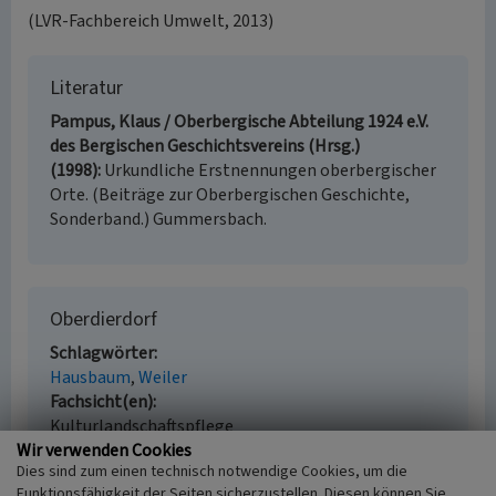
(LVR-Fachbereich Umwelt, 2013)
Literatur
Pampus, Klaus / Oberbergische Abteilung 1924 e.V.
des Bergischen Geschichtsvereins (Hrsg.)
(1998)
Urkundliche Erstnennungen oberbergischer
Orte. (Beiträge zur Oberbergischen Geschichte,
Sonderband.) Gummersbach.
Oberdierdorf
Schlagwörter
Hausbaum
Weiler
Fachsicht(en)
Kulturlandschaftspflege
Wir verwenden Cookies
Erfassungsmaßstab
Dies sind zum einen technisch notwendige Cookies, um die
i.d.R. 1:5.000 (größer als 1:20.000)
Funktionsfähigkeit der Seiten sicherzustellen. Diesen können Sie