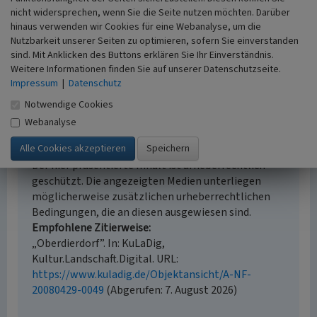
Erfassungsmethode
nicht widersprechen, wenn Sie die Seite nutzen möchten. Darüber
Literaturauswertung, Geländebegehung/-
hinaus verwenden wir Cookies für eine Webanalyse, um die
kartierung, Auswertung historischer Karten
Nutzbarkeit unserer Seiten zu optimieren, sofern Sie einverstanden
Historischer Zeitraum
sind. Mit Anklicken des Buttons erklären Sie Ihr Einverständnis.
Beginn 1451
Weitere Informationen finden Sie auf unserer Datenschutzseite.
Impressum
|
Datenschutz
Notwendige Cookies
Webanalyse
Empfohlene Zitierweise
Urheberrechtlicher Hinweis
Der hier präsentierte Inhalt ist urheberrechtlich
geschützt. Die angezeigten Medien unterliegen
möglicherweise zusätzlichen urheberrechtlichen
Bedingungen, die an diesen ausgewiesen sind.
Empfohlene Zitierweise
„Oberdierdorf”. In: KuLaDig,
Kultur.Landschaft.Digital. URL:
https://www.kuladig.de/Objektansicht/A-NF-
20080429-0049
(Abgerufen: 7. August 2026)