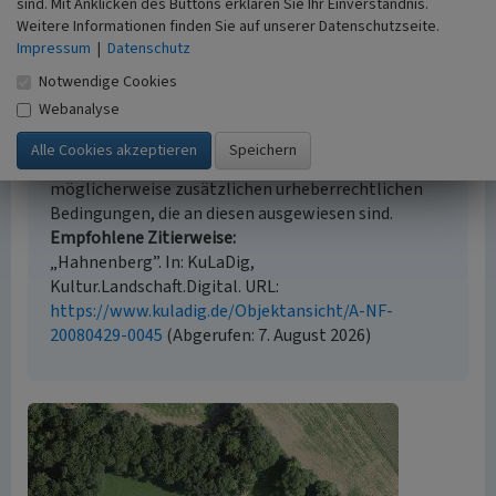
sind. Mit Anklicken des Buttons erklären Sie Ihr Einverständnis.
Weitere Informationen finden Sie auf unserer Datenschutzseite.
Impressum
|
Datenschutz
Empfohlene Zitierweise
Notwendige Cookies
Webanalyse
Urheberrechtlicher Hinweis
Der hier präsentierte Inhalt ist urheberrechtlich
geschützt. Die angezeigten Medien unterliegen
möglicherweise zusätzlichen urheberrechtlichen
Bedingungen, die an diesen ausgewiesen sind.
Empfohlene Zitierweise
„Hahnenberg”. In: KuLaDig,
Kultur.Landschaft.Digital. URL:
https://www.kuladig.de/Objektansicht/A-NF-
20080429-0045
(Abgerufen: 7. August 2026)