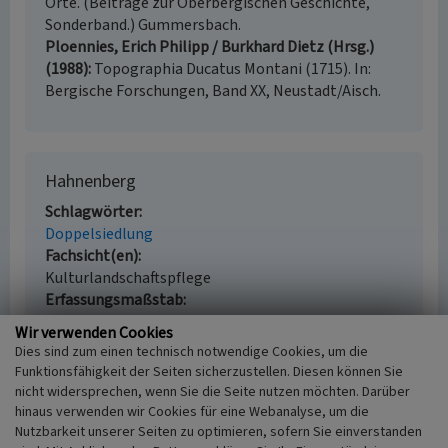
Orte. (Beiträge zur Oberbergischen Geschichte,
Sonderband.) Gummersbach.
Ploennies, Erich Philipp / Burkhard Dietz (Hrsg.)
(1988)
Topographia Ducatus Montani (1715). In:
Bergische Forschungen, Band XX, Neustadt/Aisch.
Hahnenberg
Schlagwörter
Doppelsiedlung
Fachsicht(en)
Kulturlandschaftspflege
Erfassungsmaßstab
i.d.R. 1:5.000 (größer als 1:20.000)
Wir verwenden Cookies
Erfassungsmethode
Dies sind zum einen technisch notwendige Cookies, um die
Auswertung historischer Karten,
Funktionsfähigkeit der Seiten sicherzustellen. Diesen können Sie
Literaturauswertung
nicht widersprechen, wenn Sie die Seite nutzen möchten. Darüber
Historischer Zeitraum
hinaus verwenden wir Cookies für eine Webanalyse, um die
Beginn 1443
Nutzbarkeit unserer Seiten zu optimieren, sofern Sie einverstanden