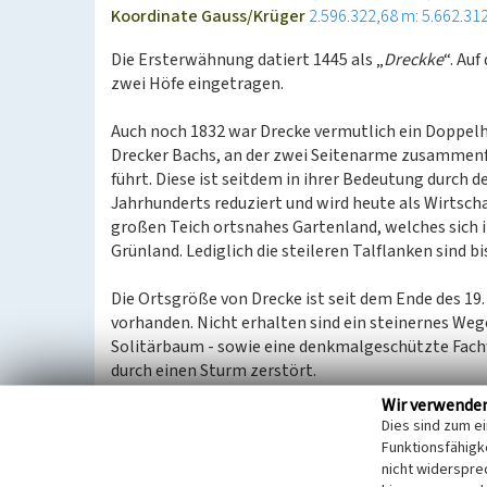
Koordinate Gauss/Krüger
2.596.322,68 m: 5.662.31
Die Ersterwähnung datiert 1445 als „
Dreckke
“. Au
zwei Höfe eingetragen.
Auch noch 1832 war Drecke vermutlich ein Doppelho
Drecker Bachs, an der zwei Seitenarme zusammenf
führt. Diese ist seitdem in ihrer Bedeutung durch 
Jahrhunderts reduziert und wird heute als Wirtsc
großen Teich ortsnahes Gartenland, welches sich
Grünland. Lediglich die steileren Talflanken sind 
Die Ortsgröße von Drecke ist seit dem Ende des 19.
vorhanden. Nicht erhalten sind ein steinernes Weg
Solitärbaum - sowie eine denkmalgeschützte Fac
durch einen Sturm zerstört.
Wir verwende
(LVR-Fachbereich Umwelt, 2014)
Dies sind zum e
Funktionsfähigke
nicht widerspre
Literatur