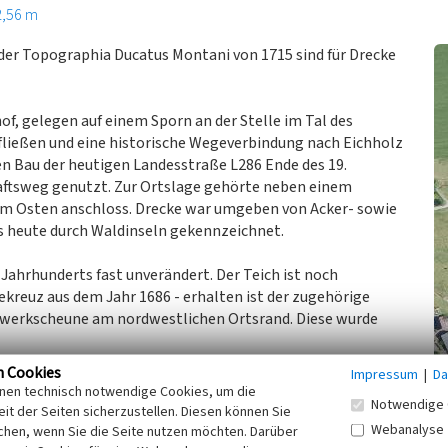
2,56 m
f der Topographia Ducatus Montani von 1715 sind für Drecke
f, gelegen auf einem Sporn an der Stelle im Tal des
ließen und eine historische Wegeverbindung nach Eichholz
den Bau der heutigen Landesstraße L286 Ende des 19.
haftsweg genutzt. Zur Ortslage gehörte neben einem
 im Osten anschloss. Drecke war umgeben von Acker- sowie
bis heute durch Waldinseln gekennzeichnet.
 Jahrhunderts fast unverändert. Der Teich ist noch
ekreuz aus dem Jahr 1686 - erhalten ist der zugehörige
hwerkscheune am nordwestlichen Ortsrand. Diese wurde
n Cookies
Impressum
|
Da
inen technisch notwendige Cookies, um die
Notwendige 
it der Seiten sicherzustellen. Diesen können Sie
Webanalyse
chen, wenn Sie die Seite nutzen möchten. Darüber