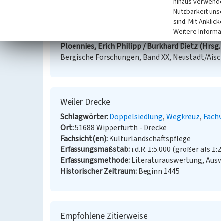
hinaus verwende
Nutzbarkeit uns
Pampus, Klaus / Oberbergische Abteilung 1924 e
sind. Mit Anklic
(1998)
Urkundliche Erstnennungen oberbergisch
Weitere Informa
Sonderband.) Gummersbach.
Ploennies, Erich Philipp / Burkhard Dietz (Hrsg.
Bergische Forschungen, Band XX, Neustadt/Aisc
Weiler Drecke
Schlagwörter
Doppelsiedlung
Wegkreuz
Fach
Ort
51688 Wipperfürth - Drecke
Fachsicht(en)
Kulturlandschaftspflege
Erfassungsmaßstab
i.d.R. 1:5.000 (größer als 1:
Erfassungsmethode
Literaturauswertung, Ausw
Historischer Zeitraum
Beginn 1445
Empfohlene Zitierweise