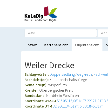
Start
Kartenansicht
Objektansicht
S
Weiler Drecke
Schlagwörter:
Doppelsiedlung
Wegkreuz
Fachwer
Fachsicht(en):
Kulturlandschaftspflege
Gemeinde(n):
Wipperfürth
Kreis(e):
Oberbergischer Kreis
Bundesland:
Nordrhein-Westfalen
Koordinate WGS84
51° 05′ 16,06″ N: 7° 22′ 27,01″ O
Koordinate UTM
32.386.134,81 m: 5.660.845,31 m