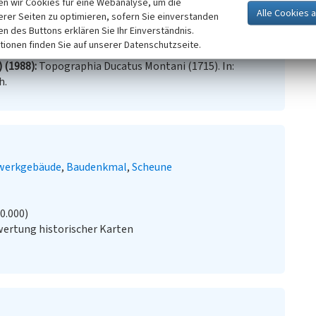
n wir Cookies für eine Webanalyse, um die
erer Seiten zu optimieren, sofern Sie einverstanden
.V. des Bergischen Geschichtsvereins (Hrsg.)
ken des Buttons erklären Sie Ihr Einverständnis.
er Orte. (Beiträge zur Oberbergischen Geschichte,
tionen finden Sie auf unserer Datenschutzseite.
) (1988)
Topographia Ducatus Montani (1715). In:
h.
werkgebäude
Baudenkmal
Scheune
20.000)
ertung historischer Karten