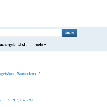
Suche
uchergebnisliste
mehr
kgebäude
Baudenkmal
Scheune
51,0878°N: 7,37417°O