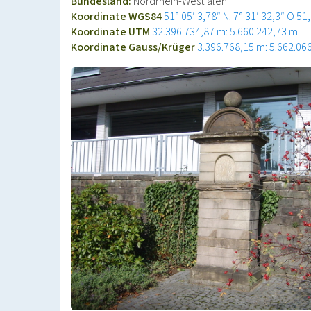
Bundesland:
Nordrhein-Westfalen
Koordinate WGS84
51° 05′ 3,78″ N: 7° 31′ 32,3″ O
51
Koordinate UTM
32.396.734,87 m: 5.660.242,73 m
Koordinate Gauss/Krüger
3.396.768,15 m: 5.662.06