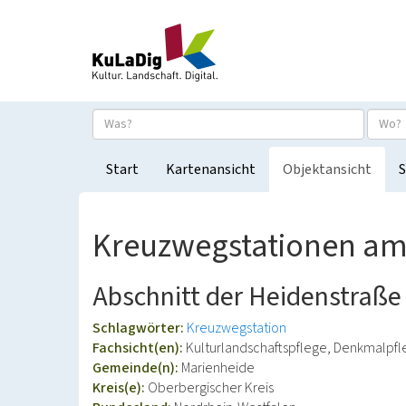
Start
Kartenansicht
Objektansicht
S
Kreuzwegstationen am 
Abschnitt der Heidenstraße
Schlagwörter:
Kreuzwegstation
Fachsicht(en):
Kulturlandschaftspflege, Denkmalpf
Gemeinde(n):
Marienheide
Kreis(e):
Oberbergischer Kreis