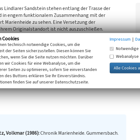
 Lindlarer Sandstein stehen entlang der Trasse der
ind in engem funktionalem Zusammenhang mit der
rt Marienheide zu sehen. Eine Versetzung der
rem Originalstandort ist nicht auszuschließen.
straße, übergehend in die Scharderstraße, ist ein
n Cookies
Impressum
|
Da
 der Heidenstraße, die entlang der Klosterstraße
inen technisch notwendige Cookies, um die
Notwendige 
öln-Kassel-Leipzig genannt, durchquerte von Köln aus
it der Seiten sicherzustellen. Diesen können Sie
d. Eine wichtige überörtliche Funktion bestand in ihrer
Webanalyse
chen, wenn Sie die Seite nutzen möchten. Darüber
ldete Marienheide mit dem 1417 erstmals erwähnten
n wir Cookies für eine Webanalyse, um die
erer Seiten zu optimieren, sofern Sie einverstanden
ken des Buttons erklären Sie Ihr Einverständnis.
tionen finden Sie auf unserer Datenschutzseite.
eide (Heidenstraße) ist ein eingetragenes Baudenkmal
z, Volkmar (1986)
Chronik Marienheide. Gummersbach.