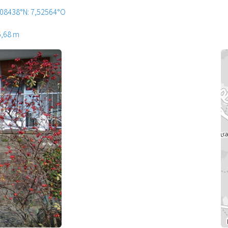
,08438°N: 7,52564°O
6,68 m