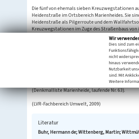
Die fünf von ehemals sieben Kreuzwegstationen aus
Heidenstraße im Ortsbereich Marienheides. Sie s
Heidenstraße als Pilgerroute und dem Wallfahrtso
Kreuzwegstationen im Zuge des Straßenbaus von ih
Die heutige asphaltierte und stark befahrene Leppe
Wir verwende
innerhalb von Marienheide gelegener Teilabschnitt
Dies sind zum e
weiterführt. Die Heidenstraße, auch Landstraße K
Funktionsfähigke
unter anderem das Bergische Land und das Sauerlan
nicht widerspre
Bedeutung als Pilgerroute und darin wiederum bi
hinaus verwende
Nutzbarkeit uns
Marienbild eine Pilgerstation.
sind. Mit Anklic
Weitere Informa
Das Objekt Kreuzwegstationen am Kloster Marienh
(Denkmalliste Marienheide, laufende Nr. 63).
(LVR-Fachbereich Umwelt, 2009)
Literatur
Buhr, Hermann de; Wittenberg, Martin; Wittmüt