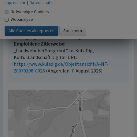
Empfohlene Zitierweise
Impressum
|
Datenschutz
Urheberrechtlicher Hinweis
Notwendige Cookies
Der hier präsentierte Inhalt ist urheberrechtlich
Webanalyse
geschützt. Die angezeigten Medien unterliegen
möglicherweise zusätzlichen urheberrechtlichen
Bedingungen, die an diesen ausgewiesen sind.
Empfohlene Zitierweise
„Landwehr bei Singerhof”. In: KuLaDig,
Kultur.Landschaft.Digital. URL:
https://www.kuladig.de/Objektansicht/A-NF-
20070108-0026
(Abgerufen: 7. August 2026)