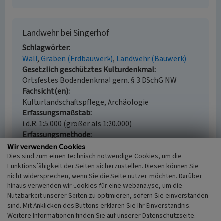
Landwehr bei Singerhof
Schlagwörter
Wall
Graben (Erdbauwerk)
Landwehr (Bauwerk)
Gesetzlich geschütztes Kulturdenkmal
Ortsfestes Bodendenkmal gem. § 3 DSchG NW
Fachsicht(en)
Kulturlandschaftspflege, Archäologie
Erfassungsmaßstab
i.d.R. 1:5.000 (größer als 1:20.000)
Erfassungsmethode
Geländebegehung/-kartierung, mündliche Hinweise
Wir verwenden Cookies
Ortsansässiger, Ortskundiger
Dies sind zum einen technisch notwendige Cookies, um die
Funktionsfähigkeit der Seiten sicherzustellen. Diesen können Sie
Historischer Zeitraum
nicht widersprechen, wenn Sie die Seite nutzen möchten. Darüber
Beginn 1300 bis 1400
hinaus verwenden wir Cookies für eine Webanalyse, um die
Nutzbarkeit unserer Seiten zu optimieren, sofern Sie einverstanden
sind. Mit Anklicken des Buttons erklären Sie Ihr Einverständnis.
Weitere Informationen finden Sie auf unserer Datenschutzseite.