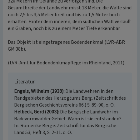
320 Metern im Gelände zu verfolgen sind. Die
Gesamtbreite der Landwehr misst 18 Meter, die Wälle sind
noch 2,5 bis 3,5 Meter breit und bis zu 1,5 Meter hoch
erhalten. Hinter dem inneren, dem südlichen Wall verläuft
ein Graben, noch bis zu einem Meter Tiefe erkennbar.
Das Objekt ist eingetragenes Bodendenkmal (LVR-ABR
GM 38b).
(LVR-Amt für Bodendenkmapflege im Rheinland, 2011)
Literatur
Engels, Wilhelm (1938)
Die Landwehren in den
Randgebieten des Herzogtums Berg. (Zeitschrift des
Bergischen Geschichtsvereins 66.) S. 89-90, o. O.
Helbeck, Gerd (2003)
Die Bergische Landwehr im
Radevormwalder Gebiet. Wann ist sie entstanden?
In: Romerike Berge. Zeitschrift für das Bergische
Land 53, Heft 3, S. 2-11. o. O.