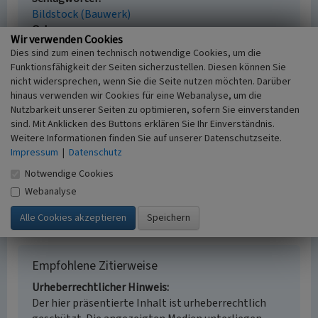
Bildstock (Bauwerk)
Ort
Wir verwenden Cookies
Wipperfürth - Bühlstahl
Dies sind zum einen technisch notwendige Cookies, um die
Gesetzlich geschütztes Kulturdenkmal
Funktionsfähigkeit der Seiten sicherzustellen. Diesen können Sie
Ortsfestes Denkmal gem. § 3 DSchG NW
nicht widersprechen, wenn Sie die Seite nutzen möchten. Darüber
Fachsicht(en)
hinaus verwenden wir Cookies für eine Webanalyse, um die
Kulturlandschaftspflege, Denkmalpflege
Nutzbarkeit unserer Seiten zu optimieren, sofern Sie einverstanden
Erfassungsmaßstab
sind. Mit Anklicken des Buttons erklären Sie Ihr Einverständnis.
Weitere Informationen finden Sie auf unserer Datenschutzseite.
i.d.R. 1:5.000 (größer als 1:20.000)
Impressum
|
Datenschutz
Erfassungsmethode
Literaturauswertung, Archivauswertung
Notwendige Cookies
Historischer Zeitraum
Webanalyse
Beginn 1859
Empfohlene Zitierweise
Urheberrechtlicher Hinweis
Der hier präsentierte Inhalt ist urheberrechtlich