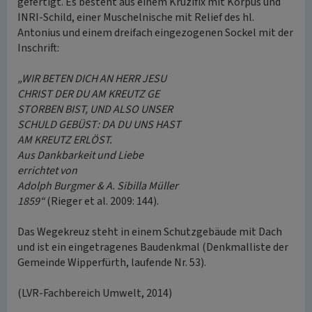
gefertigt. Es besteht aus einem Kruzifix mit Korpus und
INRI-Schild, einer Muschelnische mit Relief des hl.
Antonius und einem dreifach eingezogenen Sockel mit der
Inschrift:
„WIR BETEN DICH AN HERR JESU
CHRIST DER DU AM KREUTZ GE
STORBEN BIST, UND ALSO UNSER
SCHULD GEBÜST: DA DU UNS HAST
AM KREUTZ ERLÖST.
Aus Dankbarkeit und Liebe
errichtet von
Adolph Burgmer & A. Sibilla Müller
1859“
(Rieger et al. 2009: 144).
Das Wegekreuz steht in einem Schutzgebäude mit Dach
und ist ein eingetragenes Baudenkmal (Denkmalliste der
Gemeinde Wipperfürth, laufende Nr. 53).
(LVR-Fachbereich Umwelt, 2014)