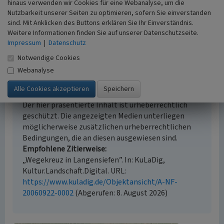
Erfassungsmethode
hinaus verwenden wir Cookies für eine Webanalyse, um die
Literaturauswertung, Archivauswertung
Nutzbarkeit unserer Seiten zu optimieren, sofern Sie einverstanden
Historischer Zeitraum
sind. Mit Anklicken des Buttons erklären Sie Ihr Einverständnis.
Weitere Informationen finden Sie auf unserer Datenschutzseite.
Beginn 1859
Impressum
|
Datenschutz
Notwendige Cookies
Webanalyse
Empfohlene Zitierweise
Urheberrechtlicher Hinweis
Der hier präsentierte Inhalt ist urheberrechtlich
geschützt. Die angezeigten Medien unterliegen
möglicherweise zusätzlichen urheberrechtlichen
Bedingungen, die an diesen ausgewiesen sind.
Empfohlene Zitierweise
„Wegekreuz in Langensiefen”. In: KuLaDig,
Kultur.Landschaft.Digital. URL:
https://www.kuladig.de/Objektansicht/A-NF-
20060922-0002
(Abgerufen: 8. August 2026)