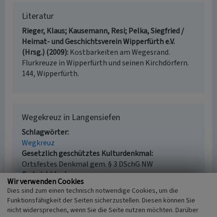
Literatur
Rieger, Klaus; Kausemann, Resi; Pelka, Siegfried /
Heimat- und Geschichtsverein Wipperfürth e.V.
(Hrsg.) (2009)
Kostbarkeiten am Wegesrand.
Flurkreuze in Wipperfürth und seinen Kirchdörfern.
144, Wipperfürth.
Wegekreuz in Langensiefen
Schlagwörter
Wegkreuz
Gesetzlich geschütztes Kulturdenkmal
Ortsfestes Denkmal gem. § 3 DSchG NW
Fachsicht(en)
Wir verwenden Cookies
Kulturlandschaftspflege, Denkmalpflege
Dies sind zum einen technisch notwendige Cookies, um die
Erfassungsmaßstab
Funktionsfähigkeit der Seiten sicherzustellen. Diesen können Sie
i.d.R. 1:5.000 (größer als 1:20.000)
nicht widersprechen, wenn Sie die Seite nutzen möchten. Darüber