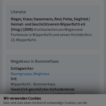
Literatur
Rieger, Klaus; Kausemann, Resi; Pelka, Siegfried /
Heimat- und Geschichtsverein Wipperfürth e.V.
(Hrsg.) (2009)
Kostbarkeiten am Wegesrand.
Flurkreuze in Wipperfürth und seinen Kirchdörfern.
23, Wipperfürth.
Wegekreuz in Bommerhaus
Schlagwörter
Baumgruppe
Wegkreuz
Ort
Wipperfürth - Bommerhaus
Gesetzlich geschütztes Kulturdenkmal
Ortsfestes Denkmal gem. § 3 DSchG NW
Wir verwenden Cookies
Fachsicht(en)
Dies sind zum einen technisch notwendige Cookies, um die
Kulturlandschaftspflege, Denkmalpflege,