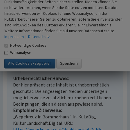
Funktionsfähigkeit der Seiten sicherzustellen. Diesen können Sie
Landeskunde
nicht widersprechen, wenn Sie die Seite nutzen möchten. Darüber
Erfassungsmaßstab
hinaus verwenden wir Cookies für eine Webanalyse, um die
i.d.R. 1:5.000 (größer als 1:20.000)
Nutzbarkeit unserer Seiten zu optimieren, sofern Sie einverstanden
Erfassungsmethode
sind. Mit Anklicken des Buttons erklären Sie Ihr Einverständnis.
Literaturauswertung, Archivauswertung
Weitere Informationen finden Sie auf unserer Datenschutzseite.
Impressum
Historischer Zeitraum
|
Datenschutz
Beginn 1863
Notwendige Cookies
Webanalyse
Empfohlene Zitierweise
Urheberrechtlicher Hinweis
Der hier präsentierte Inhalt ist urheberrechtlich
geschützt. Die angezeigten Medien unterliegen
möglicherweise zusätzlichen urheberrechtlichen
Bedingungen, die an diesen ausgewiesen sind.
Empfohlene Zitierweise
„Wegekreuz in Bommerhaus”. In: KuLaDig,
Kultur.Landschaft.Digital. URL:
https://www.kuladig.de/Objektansicht/A-NF-