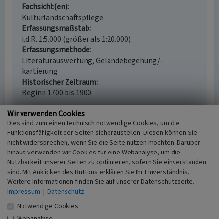
Fachsicht(en)
Kulturlandschaftspflege
Erfassungsmaßstab
i.d.R. 1:5.000 (größer als 1:20.000)
Erfassungsmethode
Literaturauswertung, Geländebegehung/-
kartierung
Historischer Zeitraum
Beginn 1700 bis 1900
Wir verwenden Cookies
Dies sind zum einen technisch notwendige Cookies, um die
Funktionsfähigkeit der Seiten sicherzustellen. Diesen können Sie
Empfohlene Zitierweise
nicht widersprechen, wenn Sie die Seite nutzen möchten. Darüber
Urheberrechtlicher Hinweis
hinaus verwenden wir Cookies für eine Webanalyse, um die
Nutzbarkeit unserer Seiten zu optimieren, sofern Sie einverstanden
Der hier präsentierte Inhalt ist urheberrechtlich
sind. Mit Anklicken des Buttons erklären Sie Ihr Einverständnis.
geschützt. Die angezeigten Medien unterliegen
Weitere Informationen finden Sie auf unserer Datenschutzseite.
möglicherweise zusätzlichen urheberrechtlichen
Impressum
|
Datenschutz
Bedingungen, die an diesen ausgewiesen sind.
Empfohlene Zitierweise
Notwendige Cookies
„Meilerplatz in Kupferdreh”. In: KuLaDig,
Webanalyse