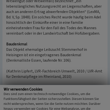
Witwengut oder Witwenfall) bezeichnet „ein
lebenslängliches Nutzungsrecht an Liegenschaften, aber
auch an anderen Ertrag abwerfenden Objekten“ (LexMA,
Bd. V, Sp. 1848). Ein solches Recht wurde häufig beim Adel
hinsichtlich der Einkünfte einer in eine Familie
einheiratenden Frau für den Fall des Todes des Mannes
vereinbart oder in der Landwirtschaft bei Hofübergaben.
Baudenkmal
Das Objekt ehemalige Leibzucht Stemmerhof in
Heisingen ist ein eingetragenes Baudenkmal
(Denkmalliste Essen, laufende Nr. 106).
(Kathrin Lipfert, LVR-Fachbreich Umwelt, 2010 / LVR-Amt
für Denkmalpflege im Rheinland, 2010)
Wir verwenden Cookies
Literatur
Dies sind zum einen technisch notwendige Cookies, um die
Cram, Ilse; Oldenburg, Margret / Bergbau- und
Funktionsfähigkeit der Seiten sicherzustellen. Diesen können Sie
nicht widersprechen, wenn Sie die Seite nutzen möchten. Darüber
Heimatmuseum der Evangelischen
hinaus verwenden wir Cookies für eine Webanalyse, um die
Kirchengemeinde Essen-Heisingen im Paulushof