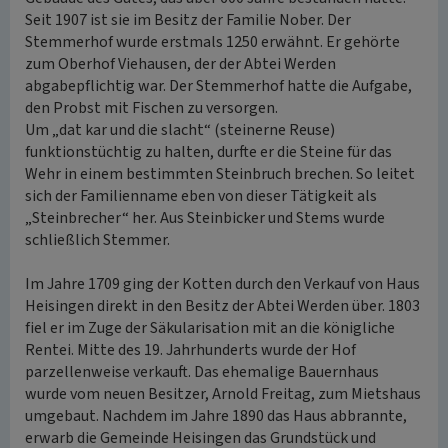
Seit 1907 ist sie im Besitz der Familie Nober. Der
Stemmerhof wurde erstmals 1250 erwähnt. Er gehörte
zum Oberhof Viehausen, der der Abtei Werden
abgabepflichtig war. Der Stemmerhof hatte die Aufgabe,
den Probst mit Fischen zu versorgen.
Um „dat kar und die slacht“ (steinerne Reuse)
funktionstüchtig zu halten, durfte er die Steine für das
Wehr in einem bestimmten Steinbruch brechen. So leitet
sich der Familienname eben von dieser Tätigkeit als
„Steinbrecher“ her. Aus Steinbicker und Stems wurde
schließlich Stemmer.
Im Jahre 1709 ging der Kotten durch den Verkauf von Haus
Heisingen direkt in den Besitz der Abtei Werden über. 1803
fiel er im Zuge der Säkularisation mit an die königliche
Rentei. Mitte des 19. Jahrhunderts wurde der Hof
parzellenweise verkauft. Das ehemalige Bauernhaus
wurde vom neuen Besitzer, Arnold Freitag, zum Mietshaus
umgebaut. Nachdem im Jahre 1890 das Haus abbrannte,
erwarb die Gemeinde Heisingen das Grundstück und