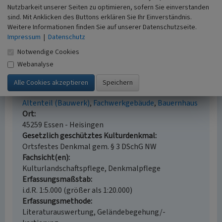
Nutzbarkeit unserer Seiten zu optimieren, sofern Sie einverstanden
(Hrsg.) (2003)
Heisingen im Jahr 1803 - zur Zeit der
sind. Mit Anklicken des Buttons erklären Sie Ihr Einverständnis.
Säkularisation. Das kleine Dorf in Wort und Bild. S.
Weitere Informationen finden Sie auf unserer Datenschutzseite.
20, o. O.
Impressum
|
Datenschutz
Notwendige Cookies
Webanalyse
Ehemalige Leibzucht Stemmerhof in Heisingen
Schlagwörter
Altenteil (Bauwerk)
Fachwerkgebäude
Bauernhaus
Ort
45259 Essen - Heisingen
Gesetzlich geschütztes Kulturdenkmal
Ortsfestes Denkmal gem. § 3 DSchG NW
Fachsicht(en)
Kulturlandschaftspflege, Denkmalpflege
Erfassungsmaßstab
i.d.R. 1:5.000 (größer als 1:20.000)
Erfassungsmethode
Literaturauswertung, Geländebegehung/-