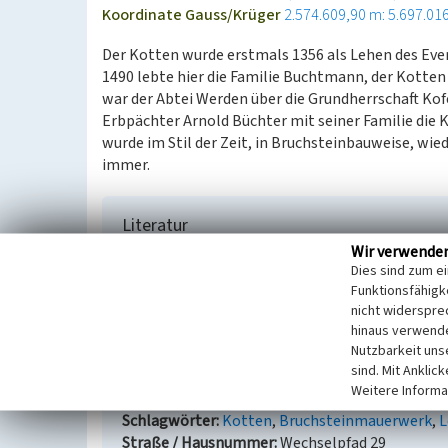
Koordinate Gauss/Krüger
2.574.609,90 m: 5.697.01
Der Kotten wurde erstmals 1356 als Lehen des Eve
1490 lebte hier die Familie Buchtmann, der Kott
war der Abtei Werden über die Grundherrschaft Ko
Erbpächter Arnold Büchter mit seiner Familie die
wurde im Stil der Zeit, in Bruchsteinbauweise, wi
immer.
Literatur
Wir verwende
Cram, Ilse; Oldenburg, Margret / Bergbau- un
Dies sind zum e
Essen-Heisingen im Paulushof (Hrsg.) (2003)
He
Funktionsfähigke
kleine Dorf in Wort und Bild. S. 52, o. O.
nicht widerspre
hinaus verwende
Nutzbarkeit uns
sind. Mit Anklic
Büchterskotten in Heisingen
Weitere Informa
Schlagwörter
Kotten
Bruchsteinmauerwerk
L
Straße / Hausnummer
Wechselpfad 29