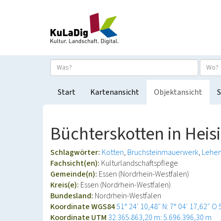
Start
Kartenansicht
Objektansicht
S
Büchterskotten in Heis
Schlagwörter:
Kotten
Bruchsteinmauerwerk
Lehe
Fachsicht(en):
Kulturlandschaftspflege
Gemeinde(n):
Essen (Nordrhein-Westfalen)
Kreis(e):
Essen (Nordrhein-Westfalen)
Bundesland:
Nordrhein-Westfalen
Koordinate WGS84
51° 24′ 10,48″ N: 7° 04′ 17,62″ O
Koordinate UTM
32.365.863,20 m: 5.696.396,30 m