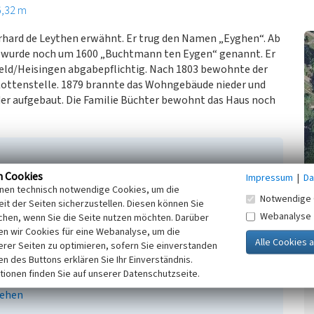
6,32 m
rhard de Leythen erwähnt. Er trug den Namen „Eyghen“. Ab
en wurde noch um 1600 „Buchtmann ten Eygen“ genannt. Er
feld/Heisingen abgabepflichtig. Nach 1803 bewohnte der
 Kottenstelle. 1879 brannte das Wohngebäude nieder und
eder aufgebaut. Die Familie Büchter bewohnt das Haus noch
n Cookies
Impressum
|
Da
d Heimatmuseum der Evangelischen Kirchengemeinde
inen technisch notwendige Cookies, um die
isingen im Jahr 1803 - zur Zeit der Säkularisation. Das
Notwendige 
it der Seiten sicherzustellen. Diesen können Sie
Webanalyse
chen, wenn Sie die Seite nutzen möchten. Darüber
n wir Cookies für eine Webanalyse, um die
erer Seiten zu optimieren, sofern Sie einverstanden
ken des Buttons erklären Sie Ihr Einverständnis.
tionen finden Sie auf unserer Datenschutzseite.
ehen