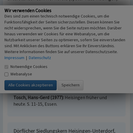
Wir verwenden Cookies
(Kathrin Lipfert, LVR-Fachbereich Umwelt, 2010)
Dies sind zum einen technisch notwendige Cookies, um die
Funktionsfähigkeit der Seiten sicherzustellen. Diesen können Sie
Internet
nicht widersprechen, wenn Sie die Seite nutzen möchten. Darüber
Museumskreis Heisingen
(Abgerufen am 25.06.2010)
hinaus verwenden wir Cookies für eine Webanalyse, um die
Nutzbarkeit unserer Seiten zu optimieren, sofern Sie einverstanden
sind. Mit Anklicken des Buttons erklären Sie Ihr Einverständnis.
Literatur
Weitere Informationen finden Sie auf unserer Datenschutzseite.
Impressum
|
Datenschutz
Heinen, Gerhard (1990)
Essen im 19. und 20.
Jahrhundert. Karten und Interpretationen zur
Notwendige Cookies
Entwicklung einer Stadtlandschaft. (Geographische
Webanalyse
Gesellschaft für das Ruhrgebiet, Essener
Geographische Arbeiten, Sonderband 2.) S. 207,
Essen.
Tosch, Hans-Gerd (1977)
Heisingen früher und
heute. S. 11-15, Essen.
Dörflicher Siedlungskern Heisingen-Unterdorf,