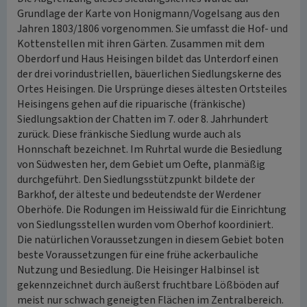
Grundlage der Karte von Honigmann/Vogelsang aus den
Jahren 1803/1806 vorgenommen. Sie umfasst die Hof- und
Kottenstellen mit ihren Gärten. Zusammen mit dem
Oberdorf und Haus Heisingen bildet das Unterdorf einen
der drei vorindustriellen, bäuerlichen Siedlungskerne des
Ortes Heisingen. Die Ursprünge dieses ältesten Ortsteiles
Heisingens gehen auf die ripuarische (fränkische)
Siedlungsaktion der Chatten im 7. oder 8. Jahrhundert
zurück. Diese fränkische Siedlung wurde auch als
Honnschaft bezeichnet. Im Ruhrtal wurde die Besiedlung
von Südwesten her, dem Gebiet um Oefte, planmäßig
durchgeführt. Den Siedlungsstützpunkt bildete der
Barkhof, der älteste und bedeutendste der Werdener
Oberhöfe. Die Rodungen im Heissiwald für die Einrichtung
von Siedlungsstellen wurden vom Oberhof koordiniert.
Die natürlichen Voraussetzungen in diesem Gebiet boten
beste Voraussetzungen für eine frühe ackerbauliche
Nutzung und Besiedlung. Die Heisinger Halbinsel ist
gekennzeichnet durch äußerst fruchtbare Lößböden auf
meist nur schwach geneigten Flächen im Zentralbereich.