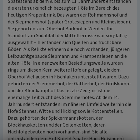
Spätestens ab dem 9. bis zum 11. Jahrhundert entstanden
die ersten urkundlich bezeugten Höfe im Bereich des
heutigen Krapenbrink. Das waren der Rohmannshof und
der Siepmannshof (später Grotesiepen und Kleinesiepen).
Sie gehörten zum Oberhof Barkhof in Werden. Ihr
Standort am Südabfall der Mittelterrasse war sorgfältig
ausgewählt – hier fanden sich Quellen und fruchtbare
Böden. Als Relikte erinnern die noch vorhanden, jüngeren
Leibzuchtgebäude Siepmann und Krampensiepen an die
alten Höfe. In einer zweiten Besiedlungswelle wurden
rings um diesen Kern weitere Höfe angelegt, die dem
Oberhof Viehausen in Fischlaken unterstellt waren. Dazu
gehörten der Stemmerhof, der Gatherhof, der Großkamp-
und der Kleinkamphof. Das letzte Zeugnis ist die
ehemalige Leibzucht des Stemmerhofes. Ab dem 14.
Jahrhundert entstanden im näheren Umfeld weiterhin die
Höfe Stennes, Witte und Hicking sowie Kottenstellen.
Dazu gehörten der Spickermannskotten, der
Blockhauskotten und der Geilenkotten, deren
Nachfolgebauten noch vorhanden sind. Sie alle
unterstanden dem Hof Kofeld (später Haus Heisingen).