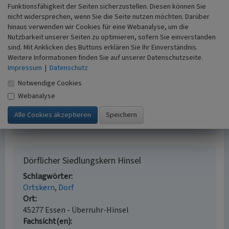
Funktionsfähigkeit der Seiten sicherzustellen. Diesen können Sie
nicht widersprechen, wenn Sie die Seite nutzen möchten. Darüber
Literatur
hinaus verwenden wir Cookies für eine Webanalyse, um die
Busch, Johann Rainer (1999)
Überruhrer Chronik.
Nutzbarkeit unserer Seiten zu optimieren, sofern Sie einverstanden
1000 Jahre Überruhr, 70 Jahre Essen-Überruhr. S. 15-
sind. Mit Anklicken des Buttons erklären Sie Ihr Einverständnis.
Weitere Informationen finden Sie auf unserer Datenschutzseite.
67, 107, Essen.
Impressum
|
Datenschutz
Heinen, Gerhard (1990)
Essen im 19. und 20.
Jahrhundert. Karten und Interpretationen zur
Notwendige Cookies
Entwicklung einer Stadtlandschaft. (Geographische
Webanalyse
Gesellschaft für das Ruhrgebiet, Essener
Geographische Arbeiten, Sonderband 2.) S. 20, Essen.
Dörflicher Siedlungskern Hinsel
Schlagwörter
Ortskern
Dorf
Ort
45277 Essen - Überruhr-Hinsel
Fachsicht(en)