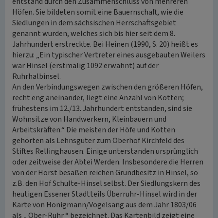
entstand durch den Zusammenschluss von mehreren
Höfen. Sie bildeten somit eine Bauernschaft, wie die
Siedlungen in dem sächsischen Herrschaftsgebiet
genannt wurden, welches sich bis hier seit dem 8.
Jahrhundert erstreckte. Bei Heinen (1990, S. 20) heißt es
hierzu: „Ein typischer Vertreter eines ausgebauten Weilers
war Hinsel (erstmalig 1092 erwähnt) auf der
Ruhrhalbinsel.
An den Verbindungswegen zwischen den größeren Höfen,
recht eng aneinander, liegt eine Anzahl von Kotten;
frühestens im 12./13. Jahrhundert entstanden, sind sie
Wohnsitze von Handwerkern, Kleinbauern und
Arbeitskräften.“ Die meisten der Höfe und Kotten
gehörten als Lehnsgüter zum Oberhof Kirchfeld des
Stiftes Rellinghausen. Einige unterstanden ursprünglich
oder zeitweise der Abtei Werden. Insbesondere die Herren
von der Horst besaßen reichen Grundbesitz in Hinsel, so
z.B. den Hof Schulte-Hinsel selbst. Der Siedlungskern des
heutigen Essener Stadtteils Überruhr-Hinsel wird in der
Karte von Honigmann/Vogelsang aus dem Jahr 1803/06
als „ Ober-Ruhr “ bezeichnet. Das Kartenbild zeigt eine