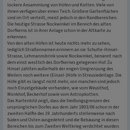
lockere Ansammlung von Höfen und Kotten. Viele von
ihnen verfügen über einen Teich. Größere Gartenflächen
sind im Ort verteilt, meist jedoch in den Randbereichen.
Die heutige Strasse Nockwinkel im Bereich des alten
Dorfkerns ist in ihrer Anlage schon in der Altkarte zu
erkennen.
Von den alten Höfen ist heute nichts mehr zu sehen,
lediglich Straßennamen erinnern an sie: Schulte-Hinsel-
Strasse, Lehmannsbrink sowie Nockwinkel, benannt nach
dem einst westlich des Dorfkernes gelegenen Hof. Zu
Hinsel zählten außerhalb der engen Umgrenzung des
Weilers noch weitere (Einzel-)Höfe in Streusiedellage. Die
Höfe gibt es längst nicht mehr, von manchen sind jedoch
noch Einzelgebäude vorhanden, wie vom Weusthof,
Mönkhof, Beckerhof sowie vom Antropkotten.
Das Kartenbild zeigt, dass die Siedlungsgrenzen des
ursprünglichen Dorfes aus dem Jahr 1803/06 schon in der
zweiten Hälfte des 19. Jahrhunderts stellenweise nach
Süden und Osten ausgedehnt und die Bebauung in diesen
Bereichen bis zum Zweiten Weltkrieg verdichtet wurden.