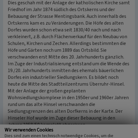
Dies geschah mit der Anlage der katholischen Kirche samt
Friedhof im Jahr 1874 südlich des Ortskerns und der
Bebauung der Strasse Mentingsbank. Auch innerhalb des
Ortskerns kam es zu Veränderungen. Die Höfe des alten
Dorfes wurden schon etwa seit 1830/40 nach und nach
verkleinert, z.B. durch Flächenverkauf für den Neubau von
Schulen, Kirchen und Zechen. Allerdings bestimmten die
Höfe und Gärten noch um 1889 das Ortsbild. Sie
verschwanden erst Mitte des 20. Jahrhunderts gänzlich.
Im Zuge der Industrialisierung entstand um die Wende des
19./20. Jahrhunderts inmitten des ehemals bäuerlichen
Dorfes ein industrieller Siedlungskern. Es bildet noch
heute die Mitte des Stadtteilzentrums Überruhr-Hinsel.
Mit der Anlage der großen geplanten
Wohnsiedlungskomplexe in den 1950er und 1960er Jahren
rund um das alte Hinsel verschwanden die
Siedlungsgrenzen des alten Dorfkerns in der Karte. Der
Hinseler Hof wurde im Zuge dieser Bebauung in den
Jahren 1958/59 komplett abgerissen.
Wir verwenden Cookies
(Kathrin Lipfert, LVR-Fachbereich Umwelt, 2010)
Dies sind zum einen technisch notwendige Cookies, um die