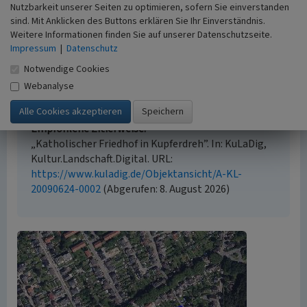
Nutzbarkeit unserer Seiten zu optimieren, sofern Sie einverstanden
sind. Mit Anklicken des Buttons erklären Sie Ihr Einverständnis.
Empfohlene Zitierweise
Weitere Informationen finden Sie auf unserer Datenschutzseite.
Impressum
|
Datenschutz
Urheberrechtlicher Hinweis
Der hier präsentierte Inhalt ist urheberrechtlich
Notwendige Cookies
geschützt. Die angezeigten Medien unterliegen
Webanalyse
möglicherweise zusätzlichen urheberrechtlichen
Bedingungen, die an diesen ausgewiesen sind.
Empfohlene Zitierweise
„Katholischer Friedhof in Kupferdreh”. In: KuLaDig,
Kultur.Landschaft.Digital. URL:
https://www.kuladig.de/Objektansicht/A-KL-
20090624-0002
(Abgerufen: 8. August 2026)