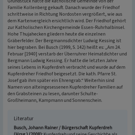
Grundstück hatte die katholische Gemeinde von der
Familie Kollenberg gekauft. Danach wurde der Friedhof
schrittweise in Richtung Nordosten vergrößert, wie aus
dem Kartenvergleich ersichtlich wird. Der Friedhof gehört
zur Katholischen Kirchengemeinde Essen-Ruhrhalbinsel.
Hohe Thujahecken gliedern heute die einzelnen
Gräberfelder. Der Bergmannsdichter Ludwig Kessing ist
hier begraben. Bei Busch (1999, S. 142) heißt es: „Am 24.
Februar [1940] verstarb der Überruhrer Heimatdichter und
Bergmann Ludwig Kessing. Er hatte die letzten Jahre
seines Lebens in Kupferdreh verbracht und wurde auf dem
Kupferdreher Friedhof beigesetzt. Die kath. Pfarre St.
Josef gab ihm später ein Ehrengrab.“ Weiterhin sind
Namen von alteingesessenen Kupferdreher Familien auf
den Grabsteinen zu lesen, darunter Schulte-
Großheimann, Kampmann und Sonnenschein.
Literatur
Busch, Johann Rainer / Bürgerschaft Kupferdreh
(Hrsg.) (2008)
Kupferdreh und seine Geschichte als