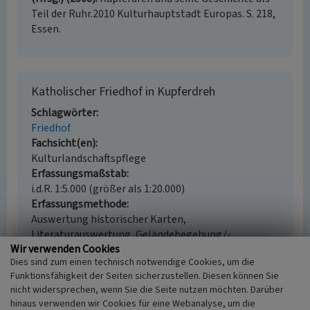
Teil der Ruhr.2010 Kulturhauptstadt Europas. S. 218,
Essen.
Katholischer Friedhof in Kupferdreh
Schlagwörter
Friedhof
Fachsicht(en)
Kulturlandschaftspflege
Erfassungsmaßstab
i.d.R. 1:5.000 (größer als 1:20.000)
Erfassungsmethode
Auswertung historischer Karten,
Literaturauswertung, Geländebegehung/-
Wir verwenden Cookies
kartierung
Dies sind zum einen technisch notwendige Cookies, um die
Historischer Zeitraum
Funktionsfähigkeit der Seiten sicherzustellen. Diesen können Sie
Beginn 1895 bis 1912
nicht widersprechen, wenn Sie die Seite nutzen möchten. Darüber
hinaus verwenden wir Cookies für eine Webanalyse, um die