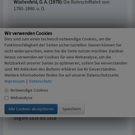
Wüstenfeld, G. A. (1978)
Die Ruhrschiffahrt von
1780-1890. o. O.
Wir verwenden Cookies
Schleusenwärterhaus Rote Mühle in Heisingen
Dies sind zum einen technisch notwendige Cookies, um die
Schlagwörter
Funktionsfähigkeit der Seiten sicherzustellen. Diesen können Sie
nicht widersprechen, wenn Sie die Seite nutzen möchten. Darüber
Schleusenwärterhaus
hinaus verwenden wir Cookies für eine Webanalyse, um die
Ort
Nutzbarkeit unserer Seiten zu optimieren, sofern Sie einverstanden
Essen
sind. Mit Anklicken des Buttons erklären Sie Ihr Einverständnis.
Fachsicht(en)
Weitere Informationen finden Sie auf unserer Datenschutzseite.
Kulturlandschaftspflege
Impressum
|
Datenschutz
Erfassungsmaßstab
Notwendige Cookies
i.d.R. 1:5.000 (größer als 1:20.000)
Webanalyse
Erfassungsmethode
Literaturauswertung
Historischer Zeitraum
Beginn 1816 bis 1818