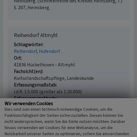
Heinsberg. (Schriftenreihe des Kreises Heinsberg, 7.)
S. 207, Heinsberg.
Reihendorf Altmyhl
Schlagwörter
Reihendorf
Hufendorf
Ort
41836 Hückelhoven - Altmyhl
Fachsicht(en)
Kulturlandschaftspflege, Landeskunde
Erfassungsmaßstab
i.d.R. 1:5.000 (größer als 1:20.000)
Erfassungsmethode
Wir verwenden Cookies
Literaturauswertung, Geländebegehung/-
Dies sind zum einen technisch notwendige Cookies, um die
kartierung, Auswertung historischer Karten
Funktionsfähigkeit der Seiten sicherzustellen. Diesen können Sie
Historischer Zeitraum
nicht widersprechen, wenn Sie die Seite nutzen möchten. Darüber
Beginn 1455
hinaus verwenden wir Cookies für eine Webanalyse, um die
Nutzbarkeit unserer Seiten zu optimieren, sofern Sie einverstanden