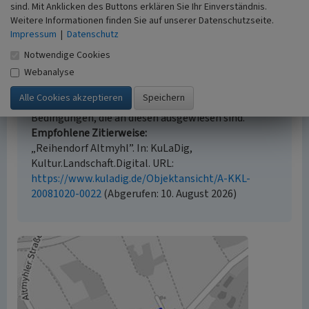
sind. Mit Anklicken des Buttons erklären Sie Ihr Einverständnis.
Weitere Informationen finden Sie auf unserer Datenschutzseite.
Impressum
Empfohlene Zitierweise
|
Datenschutz
Notwendige Cookies
Urheberrechtlicher Hinweis
Der hier präsentierte Inhalt ist urheberrechtlich
Webanalyse
geschützt. Die angezeigten Medien unterliegen
möglicherweise zusätzlichen urheberrechtlichen
Bedingungen, die an diesen ausgewiesen sind.
Empfohlene Zitierweise
„Reihendorf Altmyhl”. In: KuLaDig,
Kultur.Landschaft.Digital. URL:
https://www.kuladig.de/Objektansicht/A-KKL-
20081020-0022
(Abgerufen: 10. August 2026)