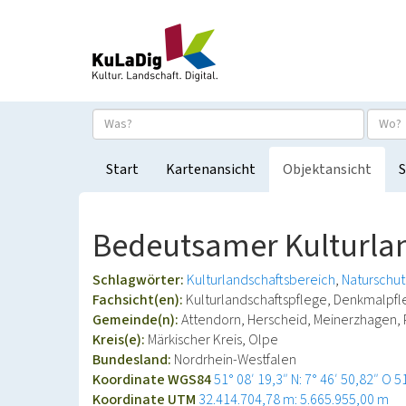
Start
Kartenansicht
Objektansicht
S
Bedeutsamer Kulturlan
Schlagwörter:
Kulturlandschaftsbereich
Naturschut
Fachsicht(en):
Kulturlandschaftspflege, Denkmalpf
Gemeinde(n):
Attendorn, Herscheid, Meinerzhagen,
Kreis(e):
Märkischer Kreis, Olpe
Bundesland:
Nordrhein-Westfalen
Koordinate WGS84
51° 08′ 19,3″ N: 7° 46′ 50,82″ O
5
Koordinate UTM
32.414.704,78 m: 5.665.955,00 m