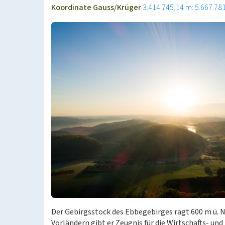
Koordinate Gauss/Krüger
3.414.745,14 m: 5.667.78
Der Gebirgsstock des Ebbegebirges ragt 600 m ü.
Vorländern gibt er Zeugnis für die Wirtschafts- u