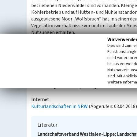
betriebenen Niederwälder sind vorhanden. Kleing
Köhlerbetrieb und auf Hütten- und Mühlenstandort
ausgewiesene Moor „Wolfsbruch“ hat in seinen de
Vegetationsverhältnisse vor und im Laufe der Mens
Nutzungen erhalten.
Der Raum gibt musterhaft Auskunft über die Bedeu
Wir verwende
Dies sind zum e
Entwicklung (Eisenerze als Rohstoff, Wald und Was
Funktionsfähigke
Vegetationsausbildungen weisen auf den Raubbau 
nicht widerspre
Aushagerungen führte. Die entblößten Hänge sind n
hinaus verwende
Drachenfliegen), typische Ausbildungen „unserer“ 
Nutzbarkeit uns
sind. Mit Anklic
Aus: Landschaftsverband Westfalen-Lippe und Lands
Weitere Informa
Fachbeitrag zur Landesplanung in Nordrhein-Westf
Internet
Kulturlandschaften in NRW
(Abgerufen: 03.04.2018)
Literatur
Landschaftsverband Westfalen-Lippe; Landschaf