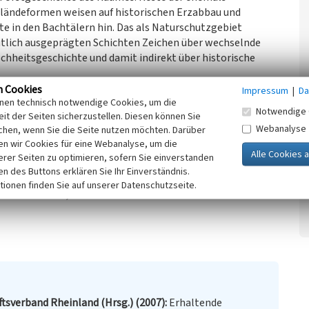
eländeformen weisen auf historischen Erzabbau und
e in den Bachtälern hin. Das als Naturschutzgebiet
utlich ausgeprägten Schichten Zeichen über wechselnde
chheitsgeschichte und damit indirekt über historische
tung vorhandener Naturressourcen für die wirtschaftliche
n Cookies
Impressum
|
Da
inen technisch notwendige Cookies, um die
ser als Energieträger) einer Region.
Notwendige 
it der Seiten sicherzustellen. Diesen können Sie
der Natur hin, der zu Heideentwicklungen und
Webanalyse
chen, wenn Sie die Seite nutzen möchten. Darüber
un Standorte für Freizeitaktivitäten (Ski und Rodeln,
n wir Cookies für eine Webanalyse, um die
Zeit und Lebensweise.
erer Seiten zu optimieren, sofern Sie einverstanden
ken des Buttons erklären Sie Ihr Einverständnis.
chaftsverband Rheinland (Hrsg.): Kulturlandschaftlicher
tionen finden Sie auf unserer Datenschutzseite.
alen. Münster, Köln. 2007
tsverband Rheinland (Hrsg.) (2007)
Erhaltende