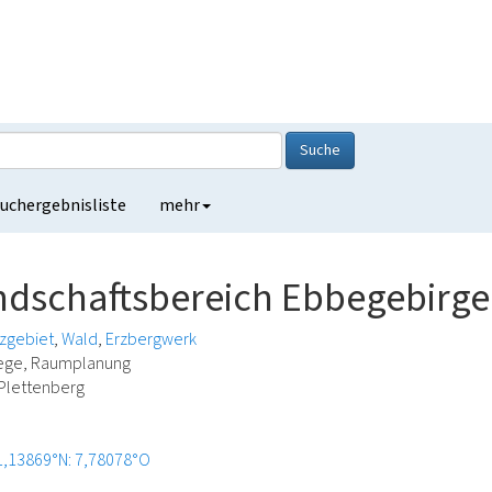
Suche
uchergebnisliste
mehr
dschaftsbereich Ebbegebirge 
zgebiet
Wald
Erzbergwerk
lege, Raumplanung
 Plettenberg
1,13869°N: 7,78078°O