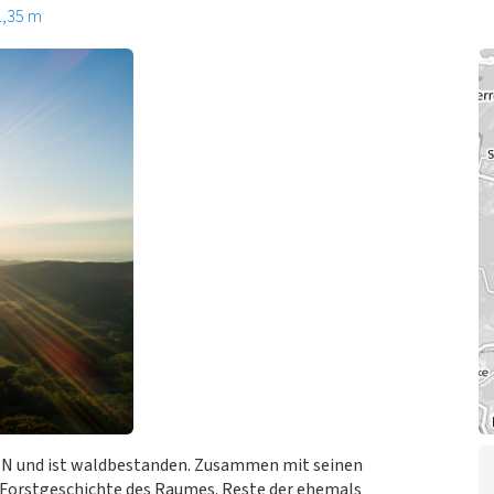
1,35 m
 NN und ist waldbestanden. Zusammen mit seinen
nd Forstgeschichte des Raumes. Reste der ehemals