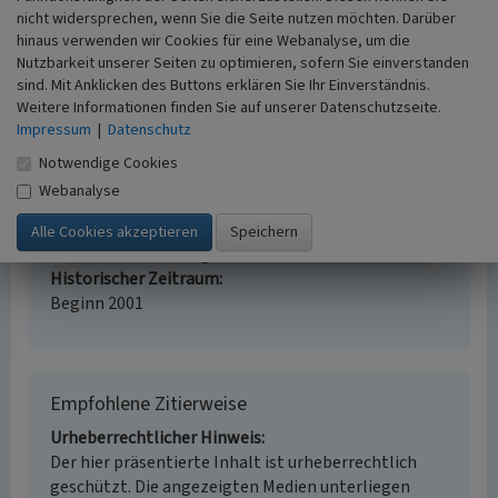
Bedeutsamer Kulturlandschaftsbereich
nicht widersprechen, wenn Sie die Seite nutzen möchten. Darüber
Schafbergplatte bei Ibbenbüren (KLB 01.01)
hinaus verwenden wir Cookies für eine Webanalyse, um die
Schlagwörter
Nutzbarkeit unserer Seiten zu optimieren, sofern Sie einverstanden
Kulturlandschaftsbereich
Steinbruch
Bergwerk
sind. Mit Anklicken des Buttons erklären Sie Ihr Einverständnis.
Fachsicht(en)
Weitere Informationen finden Sie auf unserer Datenschutzseite.
Impressum
|
Datenschutz
Kulturlandschaftspflege, Archäologie,
Denkmalpflege, Landeskunde, Raumplanung
Notwendige Cookies
Erfassungsmaßstab
Webanalyse
i.d.R. 1:25.000 (kleiner als 1:20.000)
Erfassungsmethode
Literaturauswertung
Historischer Zeitraum
Beginn 2001
Empfohlene Zitierweise
Urheberrechtlicher Hinweis
Der hier präsentierte Inhalt ist urheberrechtlich
geschützt. Die angezeigten Medien unterliegen