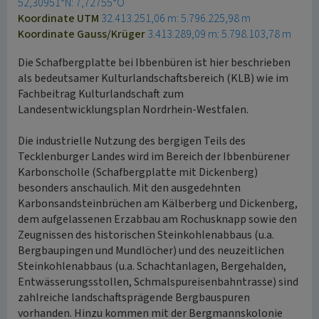
52,30951°N: 7,72755°O
Koordinate UTM
32.413.251,06 m: 5.796.225,98 m
Koordinate Gauss/Krüger
3.413.289,09 m: 5.798.103,78 m
Die Schafbergplatte bei Ibbenbüren ist hier beschrieben
als bedeutsamer Kulturlandschaftsbereich (KLB) wie im
Fachbeitrag Kulturlandschaft zum
Landesentwicklungsplan Nordrhein-Westfalen.
Die industrielle Nutzung des bergigen Teils des
Tecklenburger Landes wird im Bereich der Ibbenbürener
Karbonscholle (Schafbergplatte mit Dickenberg)
besonders anschaulich. Mit den ausgedehnten
Karbonsandsteinbrüchen am Kälberberg und Dickenberg,
dem aufgelassenen Erzabbau am Rochusknapp sowie den
Zeugnissen des historischen Steinkohlenabbaus (u.a.
Bergbaupingen und Mundlöcher) und des neuzeitlichen
Steinkohlenabbaus (u.a. Schachtanlagen, Bergehalden,
Entwässerungsstollen, Schmalspureisenbahntrasse) sind
zahlreiche landschaftsprägende Bergbauspuren
vorhanden. Hinzu kommen mit der Bergmannskolonie