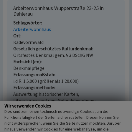
Arbeiterwohnhaus Wupperstraße 23-25 in
Dahlerau
Schlagwörter
Arbeiterwohnhaus
Ort
Radevormwald
Gesetzlich geschütztes Kulturdenkmal
Ortsfestes Denkmal gem. § 3 DSchG NW
Fachsicht(en)
Denkmalpflege
Erfassungsmaßstab
i.d.R. 1:5.000 (größer als 1:20.000)
Erfassungsmethode
Auswertung historischer Karten,
Literaturauswertung, Geländebegehung/-
Wir verwenden Cookies
kartierung, Archivauswertung
Dies sind zum einen technisch notwendige Cookies, um die
Historischer Zeitraum
Funktionsfähigkeit der Seiten sicherzustellen. Diesen können Sie
Beginn 1825 bis 1875
nicht widersprechen, wenn Sie die Seite nutzen möchten. Darüber
hinaus verwenden wir Cookies für eine Webanalyse, um die