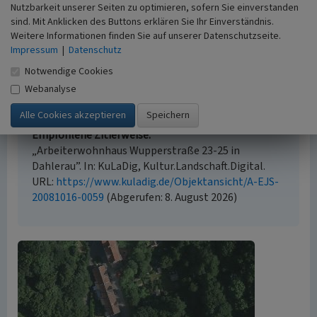
Nutzbarkeit unserer Seiten zu optimieren, sofern Sie einverstanden
sind. Mit Anklicken des Buttons erklären Sie Ihr Einverständnis.
Empfohlene Zitierweise
Weitere Informationen finden Sie auf unserer Datenschutzseite.
Impressum
|
Datenschutz
Urheberrechtlicher Hinweis
Notwendige Cookies
Der hier präsentierte Inhalt ist urheberrechtlich
geschützt. Die angezeigten Medien unterliegen
Webanalyse
möglicherweise zusätzlichen urheberrechtlichen
Bedingungen, die an diesen ausgewiesen sind.
Empfohlene Zitierweise
„Arbeiterwohnhaus Wupperstraße 23-25 in
Dahlerau”. In: KuLaDig, Kultur.Landschaft.Digital.
URL:
https://www.kuladig.de/Objektansicht/A-EJS-
20081016-0059
(Abgerufen: 8. August 2026)