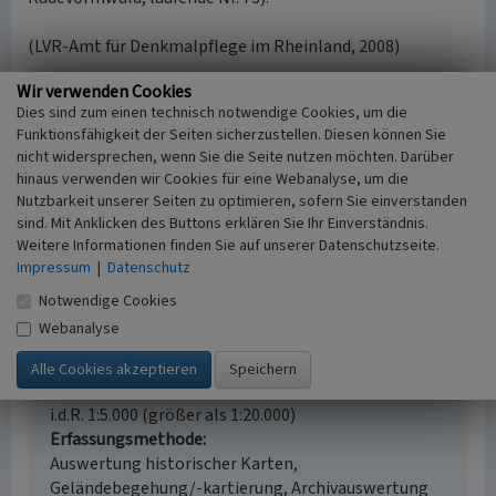
(LVR-Amt für Denkmalpflege im Rheinland, 2008)
Wir verwenden Cookies
Wohnhaus Uelfestraße 11
Dies sind zum einen technisch notwendige Cookies, um die
Funktionsfähigkeit der Seiten sicherzustellen. Diesen können Sie
Schlagwörter
nicht widersprechen, wenn Sie die Seite nutzen möchten. Darüber
Pfarrhaus
Wohnhaus
hinaus verwenden wir Cookies für eine Webanalyse, um die
Straße / Hausnummer
Nutzbarkeit unserer Seiten zu optimieren, sofern Sie einverstanden
Uelfestraße 11
sind. Mit Anklicken des Buttons erklären Sie Ihr Einverständnis.
Ort
Weitere Informationen finden Sie auf unserer Datenschutzseite.
Impressum
42477 Radevormwald
|
Datenschutz
Gesetzlich geschütztes Kulturdenkmal
Notwendige Cookies
Ortsfestes Denkmal gem. § 3 DSchG NW
Webanalyse
Fachsicht(en)
Denkmalpflege
Erfassungsmaßstab
i.d.R. 1:5.000 (größer als 1:20.000)
Erfassungsmethode
Auswertung historischer Karten,
Geländebegehung/-kartierung, Archivauswertung