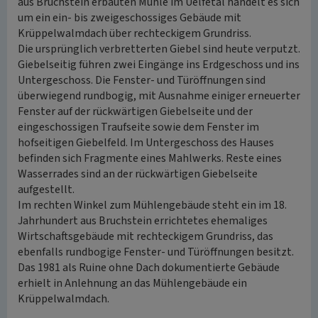
aus Bruchstein erbauten Mühle im Uelfetal handelt es sich
um ein ein- bis zweigeschossiges Gebäude mit
Krüppelwalmdach über rechteckigem Grundriss.
Die ursprünglich verbretterten Giebel sind heute verputzt.
Giebelseitig führen zwei Eingänge ins Erdgeschoss und ins
Untergeschoss. Die Fenster- und Türöffnungen sind
überwiegend rundbogig, mit Ausnahme einiger erneuerter
Fenster auf der rückwärtigen Giebelseite und der
eingeschossigen Traufseite sowie dem Fenster im
hofseitigen Giebelfeld. Im Untergeschoss des Hauses
befinden sich Fragmente eines Mahlwerks. Reste eines
Wasserrades sind an der rückwärtigen Giebelseite
aufgestellt.
Im rechten Winkel zum Mühlengebäude steht ein im 18.
Jahrhundert aus Bruchstein errichtetes ehemaliges
Wirtschaftsgebäude mit rechteckigem Grundriss, das
ebenfalls rundbogige Fenster- und Türöffnungen besitzt.
Das 1981 als Ruine ohne Dach dokumentierte Gebäude
erhielt in Anlehnung an das Mühlengebäude ein
Krüppelwalmdach.