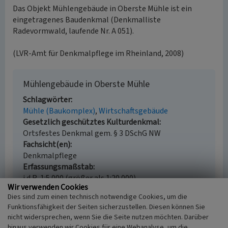
Das Objekt Mühlengebäude in Oberste Mühle ist ein
eingetragenes Baudenkmal (Denkmalliste
Radevormwald, laufende Nr. A 051).
(LVR-Amt für Denkmalpflege im Rheinland, 2008)
Mühlengebäude in Oberste Mühle
Schlagwörter
Mühle (Baukomplex)
Wirtschaftsgebäude
Gesetzlich geschütztes Kulturdenkmal
Ortsfestes Denkmal gem. § 3 DSchG NW
Fachsicht(en)
Denkmalpflege
Erfassungsmaßstab
i.d.R. 1:5.000 (größer als 1:20.000)
Wir verwenden Cookies
Erfassungsmethode
Dies sind zum einen technisch notwendige Cookies, um die
Geländebegehung/-kartierung, Auswertung
Funktionsfähigkeit der Seiten sicherzustellen. Diesen können Sie
historischer Karten, Archivauswertung
nicht widersprechen, wenn Sie die Seite nutzen möchten. Darüber
Historischer Zeitraum
hinaus verwenden wir Cookies für eine Webanalyse, um die