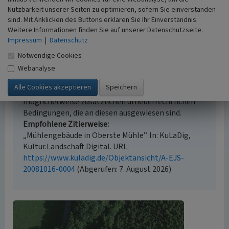
Beginn 1700 bis 1800
Nutzbarkeit unserer Seiten zu optimieren, sofern Sie einverstanden
sind. Mit Anklicken des Buttons erklären Sie Ihr Einverständnis.
Weitere Informationen finden Sie auf unserer Datenschutzseite.
Impressum
|
Datenschutz
Empfohlene Zitierweise
Notwendige Cookies
Urheberrechtlicher Hinweis
Webanalyse
Der hier präsentierte Inhalt ist urheberrechtlich
geschützt. Die angezeigten Medien unterliegen
möglicherweise zusätzlichen urheberrechtlichen
Bedingungen, die an diesen ausgewiesen sind.
Empfohlene Zitierweise
„Mühlengebäude in Oberste Mühle”. In: KuLaDig,
Kultur.Landschaft.Digital. URL:
https://www.kuladig.de/Objektansicht/A-EJS-
20081016-0004
(Abgerufen: 7. August 2026)