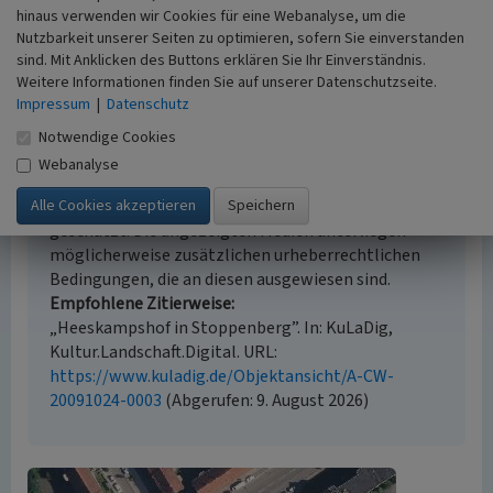
Literaturauswertung, Archäologische Grabung
hinaus verwenden wir Cookies für eine Webanalyse, um die
Historischer Zeitraum
Nutzbarkeit unserer Seiten zu optimieren, sofern Sie einverstanden
Beginn 1320, Ende 1950 bis 1960
sind. Mit Anklicken des Buttons erklären Sie Ihr Einverständnis.
Weitere Informationen finden Sie auf unserer Datenschutzseite.
Impressum
|
Datenschutz
Notwendige Cookies
Empfohlene Zitierweise
Webanalyse
Urheberrechtlicher Hinweis
Der hier präsentierte Inhalt ist urheberrechtlich
geschützt. Die angezeigten Medien unterliegen
möglicherweise zusätzlichen urheberrechtlichen
Bedingungen, die an diesen ausgewiesen sind.
Empfohlene Zitierweise
„Heeskampshof in Stoppenberg”. In: KuLaDig,
Kultur.Landschaft.Digital. URL:
https://www.kuladig.de/Objektansicht/A-CW-
20091024-0003
(Abgerufen: 9. August 2026)