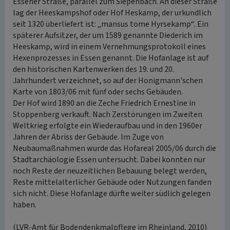
Essener Straße, parallel zum Siepenbach. An dieser Straße
lag der Heeskampshof oder Hof Heskamp, der urkundlich
seit 1320 überliefert ist: „mansus tome Hyrsekamp“. Ein
späterer Aufsitzer, der um 1589 genannte Diederich im
Heeskamp, wird in einem Vernehmungsprotokoll eines
Hexenprozesses in Essen genannt. Die Hofanlage ist auf
den historischen Kartenwerken des 19. und 20.
Jahrhundert verzeichnet, so auf der Honigmann'schen
Karte von 1803/06 mit fünf oder sechs Gebäuden.
Der Hof wird 1890 an die Zeche Friedrich Ernestine in
Stoppenberg verkauft. Nach Zerstörungen im Zweiten
Weltkrieg erfolgte ein Wiederaufbau und in den 1960er
Jahren der Abriss der Gebäude. Im Zuge von
Neubaumaßnahmen wurde das Hofareal 2005/06 durch die
Stadtarchäologie Essen untersucht. Dabei konnten nur
noch Reste der neuzeitlichen Bebauung belegt werden,
Reste mittelalterlicher Gebäude oder Nutzungen fanden
sich nicht. Diese Hofanlage dürfte weiter südlich gelegen
haben.
(LVR-Amt für Bodendenkmalpflege im Rheinland, 2010)