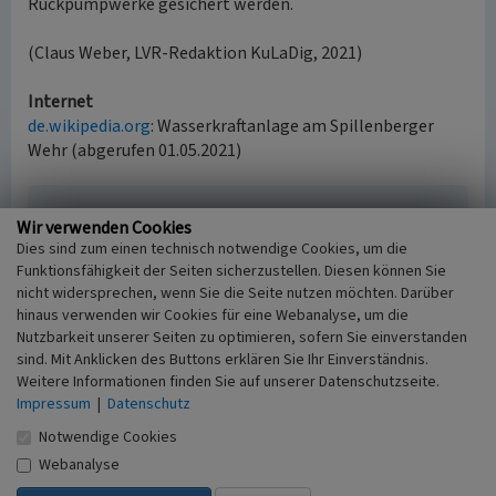
Rückpumpwerke gesichert werden.
(Claus Weber, LVR-Redaktion KuLaDig, 2021)
Internet
de.wikipedia.org
: Wasserkraftanlage am Spillenberger
Wehr (abgerufen 01.05.2021)
Wasserwerk und Rückpumpwerk Spillenburg in
Wir verwenden Cookies
Steele
Dies sind zum einen technisch notwendige Cookies, um die
Funktionsfähigkeit der Seiten sicherzustellen. Diesen können Sie
Schlagwörter
nicht widersprechen, wenn Sie die Seite nutzen möchten. Darüber
Pumpspeicherwerk
Wasserwerk
hinaus verwenden wir Cookies für eine Webanalyse, um die
Straße / Hausnummer
Nutzbarkeit unserer Seiten zu optimieren, sofern Sie einverstanden
Westfalenstraße
sind. Mit Anklicken des Buttons erklären Sie Ihr Einverständnis.
Ort
Weitere Informationen finden Sie auf unserer Datenschutzseite.
45276 Essen - Steele
Impressum
|
Datenschutz
Fachsicht(en)
Notwendige Cookies
Kulturlandschaftspflege
Webanalyse
Erfassungsmaßstab
i.d.R. 1:5.000 (größer als 1:20.000)