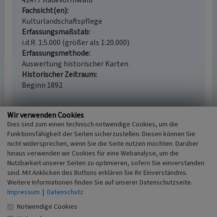
42477 Radevormwald
Fachsicht(en)
Kulturlandschaftspflege
Erfassungsmaßstab
i.d.R. 1:5.000 (größer als 1:20.000)
Erfassungsmethode
Auswertung historischer Karten
Historischer Zeitraum
Beginn 1892
Wir verwenden Cookies
Dies sind zum einen technisch notwendige Cookies, um die
Empfohlene Zitierweise
Funktionsfähigkeit der Seiten sicherzustellen. Diesen können Sie
Urheberrechtlicher Hinweis
nicht widersprechen, wenn Sie die Seite nutzen möchten. Darüber
hinaus verwenden wir Cookies für eine Webanalyse, um die
Der hier präsentierte Inhalt ist urheberrechtlich
Nutzbarkeit unserer Seiten zu optimieren, sofern Sie einverstanden
geschützt. Die angezeigten Medien unterliegen
sind. Mit Anklicken des Buttons erklären Sie Ihr Einverständnis.
möglicherweise zusätzlichen urheberrechtlichen
Weitere Informationen finden Sie auf unserer Datenschutzseite.
Bedingungen, die an diesen ausgewiesen sind.
Impressum
|
Datenschutz
Empfohlene Zitierweise
Notwendige Cookies
„Hecke in Krebsöge”. In: KuLaDig,