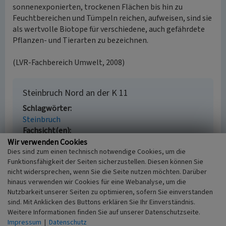
sonnenexponierten, trockenen Flächen bis hin zu
Feuchtbereichen und Tümpeln reichen, aufweisen, sind sie
als wertvolle Biotope für verschiedene, auch gefährdete
Pflanzen- und Tierarten zu bezeichnen.
(LVR-Fachbereich Umwelt, 2008)
Steinbruch Nord an der K 11
Schlagwörter
Steinbruch
Fachsicht(en)
Kulturlandschaftspflege
Wir verwenden Cookies
Dies sind zum einen technisch notwendige Cookies, um die
Erfassungsmaßstab
Funktionsfähigkeit der Seiten sicherzustellen. Diesen können Sie
i.d.R. 1:5.000 (größer als 1:20.000)
nicht widersprechen, wenn Sie die Seite nutzen möchten. Darüber
Erfassungsmethode
hinaus verwenden wir Cookies für eine Webanalyse, um die
Auswertung historischer Karten,
Nutzbarkeit unserer Seiten zu optimieren, sofern Sie einverstanden
Geländebegehung/-kartierung
sind. Mit Anklicken des Buttons erklären Sie Ihr Einverständnis.
Historischer Zeitraum
Weitere Informationen finden Sie auf unserer Datenschutzseite.
Beginn 1900
Impressum
|
Datenschutz