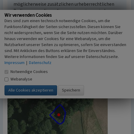
möglicherweise zusätzlichen urheberrechtlichen
Bedingungen, die an diesen ausgewiesen sind.
Wir verwenden Cookies
Empfohlene Zitierweise
Dies sind zum einen technisch notwendige Cookies, um die
„Teich bei Obernhof”. In: KuLaDig,
Funktionsfähigkeit der Seiten sicherzustellen. Diesen können Sie
Kultur.Landschaft.Digital. URL:
nicht widersprechen, wenn Sie die Seite nutzen möchten. Darüber
https://www.kuladig.de/Objektansicht/A-BL-
hinaus verwenden wir Cookies für eine Webanalyse, um die
20080225-0049
(Abgerufen: 9. August 2026)
Nutzbarkeit unserer Seiten zu optimieren, sofern Sie einverstanden
sind. Mit Anklicken des Buttons erklären Sie Ihr Einverständnis.
Weitere Informationen finden Sie auf unserer Datenschutzseite.
Impressum
|
Datenschutz
Notwendige Cookies
Webanalyse