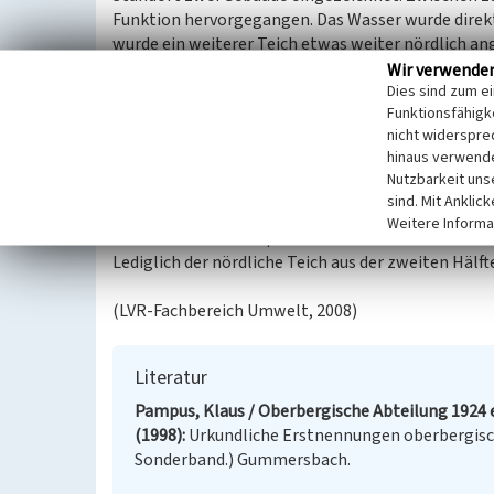
Funktion hervorgegangen. Das Wasser wurde direk
wurde ein weiterer Teich etwas weiter nördlich an
gefüllt wurde. Östlich und westlich des nördlichen
Wir verwende
Dies sind zum e
Funktionsfähigke
Die zum Mühlenstandort gehörenden Gebäude lagen
nicht widerspre
Gebäudestandorten. Es ist nicht bekannt, ob sich 
hinaus verwende
Bebauung stammt aus der zweiten Hälfte des 20. J
Nutzbarkeit uns
vermutet, dass auch die Mühle Erlenbach bis zum 
sind. Mit Anklic
Weitere Informa
Das Gelände ist komplett durch die Neubauten sow
Lediglich der nördliche Teich aus der zweiten Hälft
(LVR-Fachbereich Umwelt, 2008)
Literatur
Pampus, Klaus / Oberbergische Abteilung 1924 e
(1998)
Urkundliche Erstnennungen oberbergisch
Sonderband.) Gummersbach.