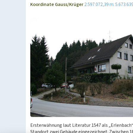
Koordinate Gauss/Krüger
2.597.072,39 m: 5.673.63
Ersterwähnung laut Literatur 1547 als „Erlenbach“.
Standort zwei Gebäude eingezeichnet. Zwischen 1