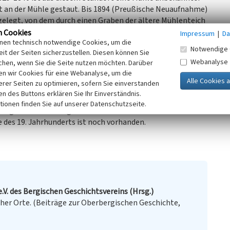
t an der Mühle gestaut. Bis 1894 (Preußische Neuaufnahme)
gelegt, von dem durch einen Graben der ältere Mühlenteich
 Teiches befanden sich Steinbrüche.
n Cookies
Impressum
|
Da
inen technisch notwendige Cookies, um die
Notwendige 
it der Seiten sicherzustellen. Diesen können Sie
 beidseits der Straße, ähnlich den heutigen
Webanalyse
chen, wenn Sie die Seite nutzen möchten. Darüber
ursprüngliche Gebäudeteile erhalten haben. Die sichtbare
n wir Cookies für eine Webanalyse, um die
ahrhunderts. Analog zu anderen Mühlen der Region wird
erer Seiten zu optimieren, sofern Sie einverstanden
Zweiten Weltkrieg betrieben wurde.
ken des Buttons erklären Sie Ihr Einverständnis.
tionen finden Sie auf unserer Datenschutzseite.
ie große Teichanlagen in der Aue überformt worden.
e des 19. Jahrhunderts ist noch vorhanden.
.V. des Bergischen Geschichtsvereins (Hrsg.)
er Orte. (Beiträge zur Oberbergischen Geschichte,