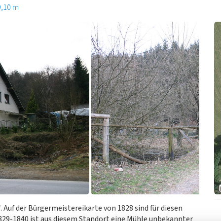
9,10 m
 Auf der Bürgermeistereikarte von 1828 sind für diesen
829-1840 ist aus diesem Standort eine Mühle unbekannter