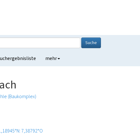
Suche
uchergebnisliste
mehr
bach
hle (Baukomplex)
1,18945°N: 7,38792°O