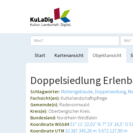
Start
Kartenansicht
Objektansicht
S
Doppelsiedlung Erlen
Schlagwörter:
Mühlengebäude
Doppelsiedlung
Mü
Fachsicht(en):
Kulturlandschaftspflege
Gemeinde(n):
Radevormwald
Kreis(e):
Oberbergischer Kreis
Bundesland:
Nordrhein-Westfalen
Koordinate WGS84
51° 11′ 22,02″ N: 7° 23′ 16,5″ O
5
Koordinate UTM
32.387.345,26 m: 5.672.127,90 m