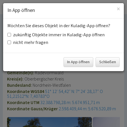
Togg
×
In App öffnen
navig
Möchten Sie dieses Objekt in der Kuladig-App öffnen?
Doppelsiedlung
zukünftig Objekte immer in Kuladig-App öffnen
Neuenhaus
nicht mehr fragen
Schlagwörter:
Einzelhof
Wohnstallhaus
Scheune
Löschteich
In App öffnen
Schließen
Fachsicht(en):
Kulturlandschaftspflege
Gemeinde(n):
Radevormwald
Kreis(e):
Oberbergischer Kreis
Bundesland:
Nordrhein-Westfalen
Koordinate WGS84
51° 12′ 54,42″ N: 7° 24′ 28,17″ O
51,21512°N: 7,40783°O
Koordinate UTM
32.388.798,28 m: 5.674.951,71 m
Koordinate Gauss/Krüger
2.598.409,44 m: 5.676.520,89 m