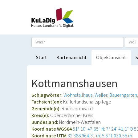
Start
Kartenansicht
Objektansicht
S
Kottmannshausen
Schlagwörter:
Wohnstallhaus
Weiler
Bauerngarten
Fachsicht(en):
Kulturlandschaftspflege
Gemeinde(n):
Radevormwald
Kreis(e):
Oberbergischer Kreis
Bundesland:
Nordrhein-Westfalen
Koordinate WGS84
51° 10′ 47,65″ N: 7° 24′ 41,1″ O
5
Koordinate UTM
32.388.964,31 m: 5.671.030,55 m