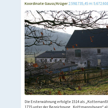
Koordinate Gauss/Krüger
2.598.735,45 m: 5.672.60
Die Ersterwähnung erfolgte 1514 als „Kottemanßh
1715 unter der Bezeichnung „Kottmannshusen“ al