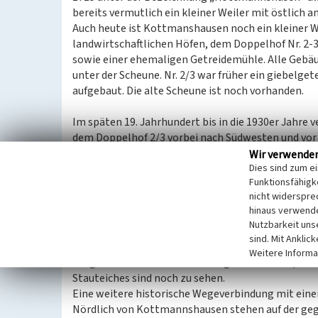
bereits vermutlich ein kleiner Weiler mit östlich
Auch heute ist Kottmanshausen noch ein kleiner We
landwirtschaftlichen Höfen, dem Doppelhof Nr. 2-3
sowie einer ehemaligen Getreidemühle. Alle Gebäu
unter der Scheune. Nr. 2/3 war früher ein giebelge
aufgebaut. Die alte Scheune ist noch vorhanden.
Im späten 19. Jahrhundert bis in die 1930er Jahre v
dem Doppelhof 2/3 vorbei nach Südwesten und vor d
Straßentrasse. Auf der TK 25 von 1913 sind sowohl
Wir verwende
Dies sind zum e
vorhandene Gebäude eingetragen. Nach Aussage ei
Funktionsfähigke
Gewölbekeller aus Bruchstein sichtbar, die zuminde
nicht widerspre
Vermutlich zu Hof Nr. 4 gehört ein Bauerngarten 
hinaus verwende
Buchsbaum. Anstelle einer Außenhecke ist er von
Nutzbarkeit uns
sind. Mit Anklic
Die ehemalige Mühle (Nr. 1) ist für 1872 archivalisc
Weitere Informa
Bürgermeistereikarte nicht eingezeichnet ist, dürf
Stauteiches sind noch zu sehen.
Eine weitere historische Wegeverbindung mit einer 
Nördlich von Kottmannshausen stehen auf der ge