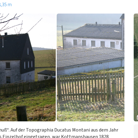
8,35 m
uß“. Auf der Topographia Ducatus Montani aus dem Jahr
s Einzelhof eingetragen, war Kottmanshausen 1828