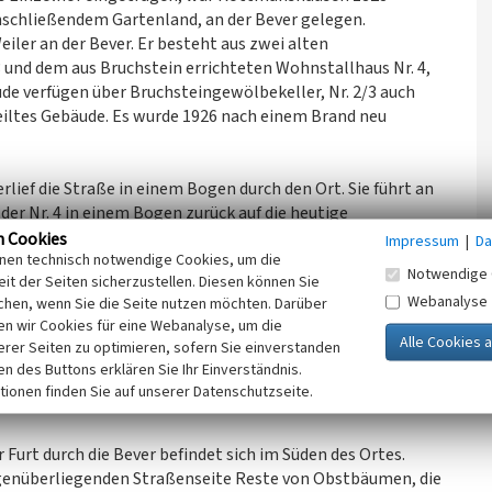
 anschließendem Gartenland, an der Bever gelegen.
iler an der Bever. Er besteht aus zwei alten
 und dem aus Bruchstein errichteten Wohnstallhaus Nr. 4,
de verfügen über Bruchsteingewölbekeller, Nr. 2/3 auch
teiltes Gebäude. Es wurde 1926 nach einem Brand neu
erlief die Straße in einem Bogen durch den Ort. Sie führt an
er Nr. 4 in einem Bogen zurück auf die heutige
 nördlich als auch südlich des Bogens heute nicht mehr
n Cookies
Impressum
|
Da
inen technisch notwendige Cookies, um die
nes Anwohners wurden hier bei Bauarbeiten zwei weitere
Notwendige 
it der Seiten sicherzustellen. Diesen können Sie
st in Teilen noch vorhanden sein sollen.
Webanalyse
chen, wenn Sie die Seite nutzen möchten. Darüber
unbekannten Alters mit Resten einer Beeteinteilung aus
n wir Cookies für eine Webanalyse, um die
 einem Holzzaun umgeben.
erer Seiten zu optimieren, sofern Sie einverstanden
ken des Buttons erklären Sie Ihr Einverständnis.
h belegt. Da sie auf der bis 1870 geführten
tionen finden Sie auf unserer Datenschutzseite.
te sie in dieser Zeit entstanden sein. Die Dämme des
Furt durch die Bever befindet sich im Süden des Ortes.
genüberliegenden Straßenseite Reste von Obstbäumen, die