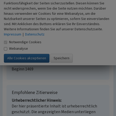
Funktionsfähigkeit der Seiten sicherzustellen. Diesen können Sie
Einzelhof Harbeck
nicht widersprechen, wenn Sie die Seite nutzen möchten. Darüber
Schlagwörter
hinaus verwenden wir Cookies für eine Webanalyse, um die
Einzelsiedlung
Einzelhof
Löschteich
Nutzbarkeit unserer Seiten zu optimieren, sofern Sie einverstanden
Fachsicht(en)
sind. Mit Anklicken des Buttons erklären Sie Ihr Einverständnis.
Kulturlandschaftspflege
Weitere Informationen finden Sie auf unserer Datenschutzseite.
Impressum
|
Datenschutz
Erfassungsmaßstab
i.d.R. 1:5.000 (größer als 1:20.000)
Notwendige Cookies
Erfassungsmethode
Webanalyse
Auswertung historischer Karten,
Geländebegehung/-kartierung
Historischer Zeitraum
Beginn 1469
Empfohlene Zitierweise
Urheberrechtlicher Hinweis
Der hier präsentierte Inhalt ist urheberrechtlich
geschützt. Die angezeigten Medien unterliegen