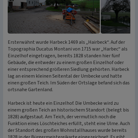
Ersterwähnt wurde Harbeck 1469 als „Hairbeck“. Auf der
Topographia Ducatus Montani von 1715 war „Harbec“ als
Einzelhof eingetragen, bereits 1828 standen hier fünf
Gebäude, die entweder zu einem großen Einzelhof oder
einer entsprechend größeren Siedlung gehörten. Harbeck
lag an einem kleinen Seitental der Umbecke und hatte
einen großen Teich. Im Süden der Ortslage befand sich das
ortsnahe Gartenland.
Harbeck ist heute ein Einzelhof. Die Umbecke wird zu
einem großen Teich an historischem Standort (belegt bis
1828) aufgestaut. Am Teich, der vermutlich noch die
Funktion eines Löschteiches erfüllt, steht eine Ulme. Auch
der Standort des großen Wohnstallhauses wurde bereits
1828 in der Bürgermeistereikarte eingezeichnet. Es gibt