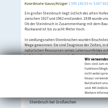
Koordinate Gauss/Krüger
2.595.140,93 m: 5.667.60
Ein großer Steinbruch liegt östlich des alten Hofe
zwischen 1927 und 1962 enstanden. 1938 wurde unw
Ob der Steinbruch in Zusammenhang mit dem Bau der
Rückwand ist bis zu acht Meter hoch.
In siedlungsnahen Steinbrüchen wurden Bruchstei
Wege gewonnen. Sie sind Zeugnisse der Zeiten, in
natürlichen Ressourcen seines Lebensumfeldes en
halbkreisförmige oder ovale Einschnitte in Böschu
Wir verwende
Abfällen) verfüllt.
Dies sind zum e
Da sie eine hohe Vielfalt an Lebensräumen, die vo
Funktionsfähigke
Feuchtbereichen und Tümpeln reichen, aufweisen, s
nicht widerspre
gefährdete Pflanzen- und Tierarten zu bezeichnen
hinaus verwende
Nutzbarkeit uns
(LVR-Fachbereich Umwelt, 2007)
sind. Mit Anklic
Weitere Informa
Steinbruch bei Großeichen