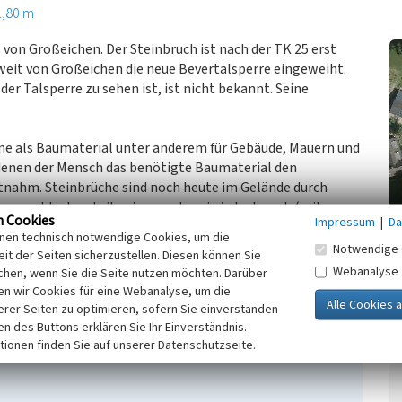
1,80 m
s von Großeichen. Der Steinbruch ist nach der TK 25 erst
eit von Großeichen die neue Bevertalsperre eingeweiht.
 Talsperre zu sehen ist, ist nicht bekannt. Seine
ne als Baumaterial unter anderem für Gebäude, Mauern und
 denen der Mensch das benötigte Baumaterial den
tnahm. Steinbrüche sind noch heute im Gelände durch
ngen ablesbar, teilweise wurden sie jedoch auch (mit
n Cookies
Impressum
|
Da
inen technisch notwendige Cookies, um die
n stark sonnenexponierten, trockenen Flächen bis hin zu
Notwendige 
it der Seiten sicherzustellen. Diesen können Sie
ind sie als wertvolle Biotope für verschiedene, auch
Webanalyse
chen, wenn Sie die Seite nutzen möchten. Darüber
.
n wir Cookies für eine Webanalyse, um die
erer Seiten zu optimieren, sofern Sie einverstanden
ken des Buttons erklären Sie Ihr Einverständnis.
tionen finden Sie auf unserer Datenschutzseite.