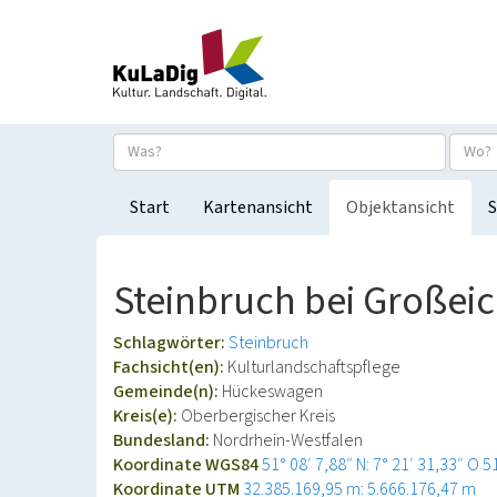
Start
Kartenansicht
Objektansicht
S
Steinbruch bei Großei
Schlagwörter:
Steinbruch
Fachsicht(en):
Kulturlandschaftspflege
Gemeinde(n):
Hückeswagen
Kreis(e):
Oberbergischer Kreis
Bundesland:
Nordrhein-Westfalen
Koordinate WGS84
51° 08′ 7,88″ N: 7° 21′ 31,33″ O
5
Koordinate UTM
32.385.169,95 m: 5.666.176,47 m