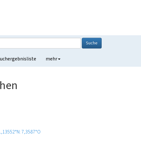
Suche
uchergebnisliste
mehr
chen
1,13552°N: 7,3587°O