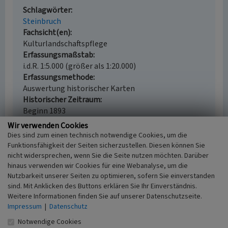
Schlagwörter
Steinbruch
Fachsicht(en)
Kulturlandschaftspflege
Erfassungsmaßstab
i.d.R. 1:5.000 (größer als 1:20.000)
Erfassungsmethode
Auswertung historischer Karten
Historischer Zeitraum
Beginn 1893
Wir verwenden Cookies
Dies sind zum einen technisch notwendige Cookies, um die
Funktionsfähigkeit der Seiten sicherzustellen. Diesen können Sie
nicht widersprechen, wenn Sie die Seite nutzen möchten. Darüber
Empfohlene Zitierweise
hinaus verwenden wir Cookies für eine Webanalyse, um die
Urheberrechtlicher Hinweis
Nutzbarkeit unserer Seiten zu optimieren, sofern Sie einverstanden
Der hier präsentierte Inhalt ist urheberrechtlich
sind. Mit Anklicken des Buttons erklären Sie Ihr Einverständnis.
geschützt. Die angezeigten Medien unterliegen
Weitere Informationen finden Sie auf unserer Datenschutzseite.
möglicherweise zusätzlichen urheberrechtlichen
Impressum
|
Datenschutz
Bedingungen, die an diesen ausgewiesen sind.
Notwendige Cookies