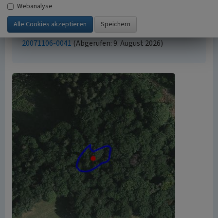
Empfohlene Zitierweise
Webanalyse
„Steinbruch bei Mittelhombrechen”. In: KuLaDig,
Kultur.Landschaft.Digital. URL:
https://www.kuladig.de/Objektansicht/A-BL-
20071106-0041
(Abgerufen: 9. August 2026)