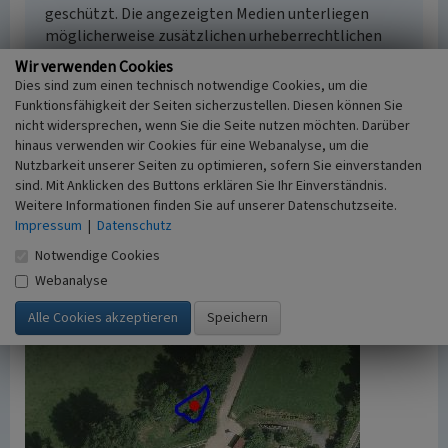
geschützt. Die angezeigten Medien unterliegen
möglicherweise zusätzlichen urheberrechtlichen
Bedingungen, die an diesen ausgewiesen sind.
Wir verwenden Cookies
Empfohlene Zitierweise
Dies sind zum einen technisch notwendige Cookies, um die
„Löschteich in Straßweg”. In: KuLaDig,
Funktionsfähigkeit der Seiten sicherzustellen. Diesen können Sie
Kultur.Landschaft.Digital. URL:
nicht widersprechen, wenn Sie die Seite nutzen möchten. Darüber
https://www.kuladig.de/Objektansicht/A-BL-
hinaus verwenden wir Cookies für eine Webanalyse, um die
Nutzbarkeit unserer Seiten zu optimieren, sofern Sie einverstanden
20071106-0030
(Abgerufen: 9. August 2026)
sind. Mit Anklicken des Buttons erklären Sie Ihr Einverständnis.
Weitere Informationen finden Sie auf unserer Datenschutzseite.
Impressum
|
Datenschutz
Notwendige Cookies
Webanalyse