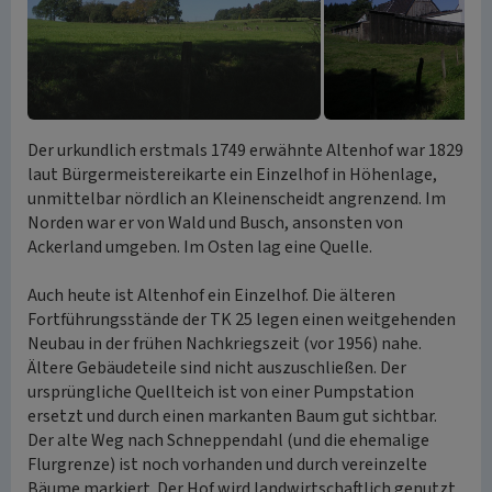
Der urkundlich erstmals 1749 erwähnte Altenhof war 1829
laut Bürgermeistereikarte ein Einzelhof in Höhenlage,
unmittelbar nördlich an Kleinenscheidt angrenzend. Im
Norden war er von Wald und Busch, ansonsten von
Ackerland umgeben. Im Osten lag eine Quelle.
Auch heute ist Altenhof ein Einzelhof. Die älteren
Fortführungsstände der TK 25 legen einen weitgehenden
Neubau in der frühen Nachkriegszeit (vor 1956) nahe.
Ältere Gebäudeteile sind nicht auszuschließen. Der
ursprüngliche Quellteich ist von einer Pumpstation
ersetzt und durch einen markanten Baum gut sichtbar.
Der alte Weg nach Schneppendahl (und die ehemalige
Flurgrenze) ist noch vorhanden und durch vereinzelte
Bäume markiert. Der Hof wird landwirtschaftlich genutzt.