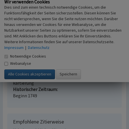
Wir verwenden Cookies
Dies sind zum einen technisch notwendige Cookies, um die
Funktionsfähigkeit der Seiten sicherzustellen. Diesen können Sie
Einzelhof Altenhof
nicht widersprechen, wenn Sie die Seite nutzen möchten. Darüber
hinaus verwenden wir Cookies für eine Webanalyse, um die
Schlagwörter
Nutzbarkeit unserer Seiten zu optimieren, sofern Sie einverstanden
Einzelhof
sind. Mit Anklicken des Buttons erklären Sie Ihr Einverständnis.
Fachsicht(en)
Weitere Informationen finden Sie auf unserer Datenschutzseite.
Kulturlandschaftspflege
Impressum
|
Datenschutz
Erfassungsmaßstab
Notwendige Cookies
i.d.R. 1:5.000 (größer als 1:20.000)
Webanalyse
Erfassungsmethode
Auswertung historischer Karten,
Literaturauswertung, Geländebegehung/-
kartierung
Historischer Zeitraum
Beginn 1749
Empfohlene Zitierweise