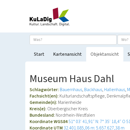
Start
Kartenansicht
Objektansicht
S
Museum Haus Dahl
Schlagwörter:
Bauernhaus
Backhaus
Hallenhaus
M
Fachsicht(en):
Kulturlandschaftspflege, Denkmalpf
Gemeinde(n):
Marienheide
Kreis(e):
Oberbergischer Kreis
Bundesland:
Nordrhein-Westfalen
Koordinate WGS84
51° 03′ 41,91″ N: 7° 35′ 18,4″ O
5
Koordinate UTM
32.401.085,06 m: 5.657.627,38 m