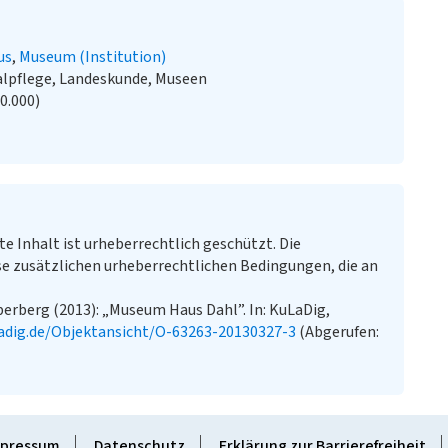
us
Museum (Institution)
alpflege, Landeskunde, Museen
20.000)
te Inhalt ist urheberrechtlich geschützt. Die
e zusätzlichen urheberrechtlichen Bedingungen, die an
erberg (2013): „Museum Haus Dahl”. In: KuLaDig,
adig.de/Objektansicht/O-63263-20130327-3
(Abgerufen:
pressum
Datenschutz
Erklärung zur Barrierefreiheit