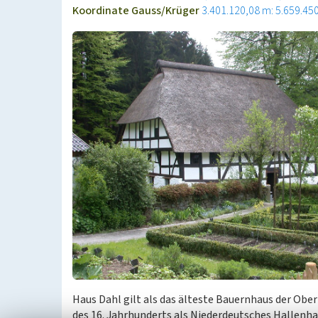
Koordinate Gauss/Krüger
3.401.120,08 m: 5.659.45
Haus Dahl gilt als das älteste Bauernhaus der Obe
des 16. Jahrhunderts als Niederdeutsches Hallenha