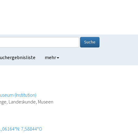
Suche
uchergebnisliste
mehr
useum (Institution)
lege, Landeskunde, Museen
1,06164°N: 7,58844°O