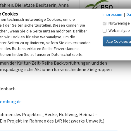
ren. Die letzte Besitzerin, Anna
hen, Hühnern und Schweinen unter
n Cookies
Impressum
|
Da
 Oberbergischen Kreises über. Seit
inen technisch notwendige Cookies, um die
Notwendige 
s kulturhistorische Außenstelle
it der Seiten sicherzustellen. Diesen können Sie
Webanalyse
ns- und Arbeitswelten der ländlichen Bevölkerung im 19. und
chen, wenn Sie die Seite nutzen möchten. Darüber
n wir Cookies für eine Webanalyse, um die
Themenbereiche werden durch Exponate, Texttafeln,
erer Seiten zu optimieren, sofern Sie einverstanden
t, wobei sich diese deutlich von der authentischen
ken des Buttons erklären Sie Ihr Einverständnis.
 zu ländlichen Themen finden jährlich am ersten Sonntag
tionen finden Sie auf unserer Datenschutzseite.
 traditioneller Bauerngarten und der so genannte „Backes“.
men der Kultur-Zeit-Reihe Backvorführungen und den
umspädagogische Aktionen für verschiedene Zielgruppen
llenbach
homburg.de
 Rahmen des Projektes „Hecke, Hohlweg, Heimat –
. Ein Projekt im Rahmen des LVR Netzwerks Umwelt.)