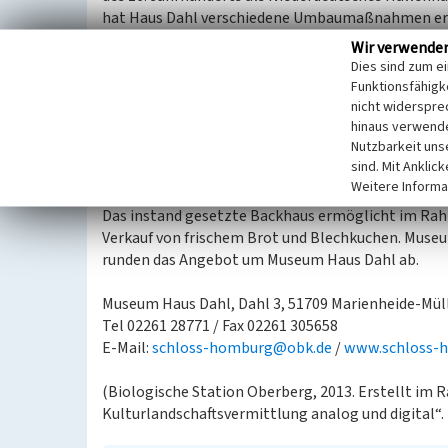
hat Haus Dahl verschiedene Umbaumaßnahmen erfah
Schenk, lebte noch bis in die 1950er Jahre mit Kü
Wir verwende
seinem Dach. 1963 ging Haus Dahl in den Besitz des
Dies sind zum e
dem wird es durch das Museum Schloss Homburg al
Funktionsfähigke
genutzt. Die Dauerausstellung zeigt hier die Lebe
nicht widerspre
hinaus verwende
beginnendem 20. Jahrhundert. Die verschiedenen 
Nutzbarkeit uns
inszenierte Räume und Filmvorführungen dargestell
sind. Mit Anklic
Bausubstanz abheben. Kulturelle Veranstaltungen
Weitere Informa
im Monat statt. Im Außenbereich befinden sich ein
Das instand gesetzte Backhaus ermöglicht im Rah
Verkauf von frischem Brot und Blechkuchen. Muse
runden das Angebot um Museum Haus Dahl ab.
Museum Haus Dahl, Dahl 3, 51709 Marienheide-Mü
Tel 02261 28771 / Fax 02261 305658
E-Mail:
schloss-homburg@obk.de
/
www.schloss-
(Biologische Station Oberberg, 2013. Erstellt im
Kulturlandschaftsvermittlung analog und digital“