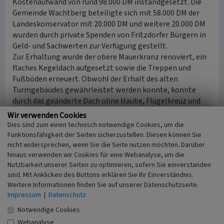
Kostenaufwand von rund 98.000 DM instandgesetzt. Die
Gemeinde Wachtberg beteiligte sich mit 58.000 DM der
Landeskonservator mit 20.000 DM und weitere 20.000 DM
wurden durch private Spenden von Fritzdorfer Bürgern in
Geld- und Sachwerten zur Verfügung gestellt.
Zur Erhaltung wurde der obere Mauerkranz renoviert, ein
flaches Kegeldach aufgesetzt sowie die Treppen und
Fußböden erneuert. Obwohl der Erhalt des alten
Turmgebäudes gewährleistet werden konnte, konnte
durch das geänderte Dach ohne Haube, Flügelkreuz und
Flügel der eigentliche Charakter der Mühle leider nicht
Wir verwenden Cookies
gewahrt werden.
Dies sind zum einen technisch notwendige Cookies, um die
Im Jahr 2000 wurde durch die Gemeinde Wachtberg eine
Funktionsfähigkeit der Seiten sicherzustellen. Diesen können Sie
Benutzungsordnung für die Belegung der Mühle
nicht widersprechen, wenn Sie die Seite nutzen möchten. Darüber
hinaus verwenden wir Cookies für eine Webanalyse, um die
verabschiedet, so dass die Mühle heute als Ort für Feiern
Nutzbarkeit unserer Seiten zu optimieren, sofern Sie einverstanden
und Veranstaltungen genutzt werden kann. Am ersten
sind. Mit Anklicken des Buttons erklären Sie Ihr Einverständnis.
Wochenende im Juli findet das alljährliche Fritzdorfer
Weitere Informationen finden Sie auf unserer Datenschutzseite.
Mühlenfest statt.
Impressum
|
Datenschutz
Notwendige Cookies
(Franz-Josef Knöchel, Redaktion KuLaDig, 2010)
Webanalyse