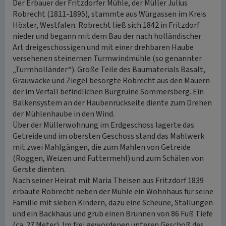
Der Erbauer der Fritzdorfer Mühle, der Müller Julius
Robrecht (1811-1895), stammte aus Würgassen im Kreis
Höxter, Westfalen. Robrecht ließ sich 1842 in Fritzdorf
nieder und begann mit dem Bau der nach holländischer
Art dreigeschossigen und mit einer drehbaren Haube
versehenen steinernen Turmwindmühle (so genannter
„Turmholländer“). Große Teile des Baumaterials Basalt,
Grauwacke und Ziegel besorgte Robrecht aus den Mauern
der im Verfall befindlichen Burgruine Sommersberg. Ein
Balkensystem an der Haubenrückseite diente zum Drehen
der Mühlenhaube in den Wind.
Über der Müllerwohnung im Erdgeschoss lagerte das
Getreide und im obersten Geschoss stand das Mahlwerk
mit zwei Mahlgängen, die zum Mahlen von Getreide
(Roggen, Weizen und Futtermehl) und zum Schälen von
Gerste dienten.
Nach seiner Heirat mit Maria Theisen aus Fritzdorf 1839
erbaute Robrecht neben der Mühle ein Wohnhaus für seine
Familie mit sieben Kindern, dazu eine Scheune, Stallungen
und ein Backhaus und grub einen Brunnen von 86 Fuß Tiefe
(ca. 27 Meter). Im frei gewordenen unteren Geschoß des