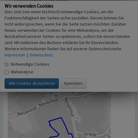
Empfohlene Zitierweise
Wir verwenden Cookies
Urheberrechtlicher Hinweis
Dies sind zum einen technisch notwendige Cookies, um die
Der hier präsentierte Inhalt ist urheberrechtlich
Funktionsfähigkeit der Seiten sicherzustellen. Diesen können Sie
geschützt. Die angezeigten Medien unterliegen
nicht widersprechen, wenn Sie die Seite nutzen möchten. Darüber
möglicherweise zusätzlichen urheberrechtlichen
hinaus verwenden wir Cookies für eine Webanalyse, um die
Bedingungen, die an diesen ausgewiesen sind.
Nutzbarkeit unserer Seiten zu optimieren, sofern Sie einverstanden
sind. Mit Anklicken des Buttons erklären Sie Ihr Einverständnis.
Empfohlene Zitierweise
Weitere Informationen finden Sie auf unserer Datenschutzseite.
„Verhüttungsplätze bei Neuenhof”. In: KuLaDig,
Impressum
|
Datenschutz
Kultur.Landschaft.Digital. URL:
https://www.kuladig.de/Objektansicht/T-NF-
Notwendige Cookies
20080226-0229
(Abgerufen: 6. August 2026)
Webanalyse