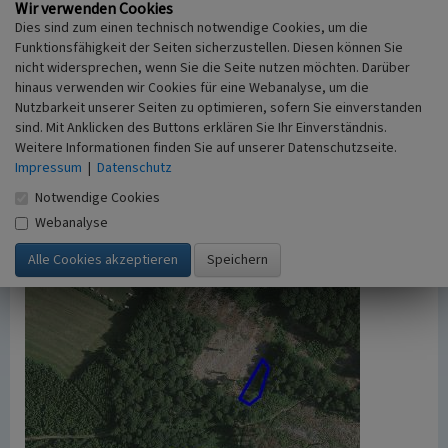
Wir verwenden Cookies
Urheberrechtlicher Hinweis
Dies sind zum einen technisch notwendige Cookies, um die
Der hier präsentierte Inhalt ist urheberrechtlich
Funktionsfähigkeit der Seiten sicherzustellen. Diesen können Sie
geschützt. Die angezeigten Medien unterliegen
nicht widersprechen, wenn Sie die Seite nutzen möchten. Darüber
möglicherweise zusätzlichen urheberrechtlichen
hinaus verwenden wir Cookies für eine Webanalyse, um die
Bedingungen, die an diesen ausgewiesen sind.
Nutzbarkeit unserer Seiten zu optimieren, sofern Sie einverstanden
Empfohlene Zitierweise
sind. Mit Anklicken des Buttons erklären Sie Ihr Einverständnis.
„Schmelzstätten bei Wellringrade”. In: KuLaDig,
Weitere Informationen finden Sie auf unserer Datenschutzseite.
Kultur.Landschaft.Digital. URL:
Impressum
|
Datenschutz
https://www.kuladig.de/Objektansicht/T-NF-
Notwendige Cookies
20080226-0160
(Abgerufen: 7. August 2026)
Webanalyse