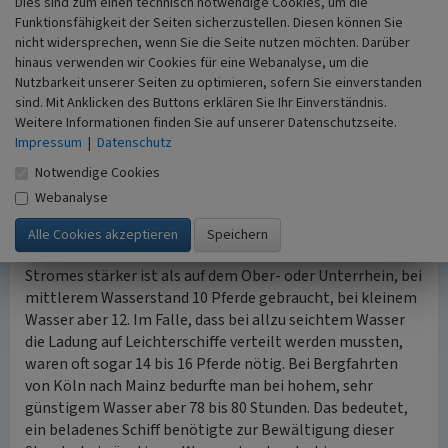
Dies sind zum einen technisch notwendige Cookies, um die
Fehler des Steuermanns plötzlich seitlich ausscheren (aus
Funktionsfähigkeit der Seiten sicherzustellen. Diesen können Sie
dem Ruder laufen). Die Pferdekraft reichte dann nicht aus,
nicht widersprechen, wenn Sie die Seite nutzen möchten. Darüber
um das Schiff zu stoppen und den Kurs aufrecht zu halten.
hinaus verwenden wir Cookies für eine Webanalyse, um die
Deshalb ritt der Halfer oder Pferdeknecht im Seitensitz,
Nutzbarkeit unserer Seiten zu optimieren, sofern Sie einverstanden
um bei Gefahr sofort vom Pferd springen zu können. Zur
sind. Mit Anklicken des Buttons erklären Sie Ihr Einverständnis.
Rettung der Tiere kappte er dann das Schlepptau mit
Weitere Informationen finden Sie auf unserer Datenschutzseite.
Impressum
|
Datenschutz
einem Messer oder Beil.
nach oben
Notwendige Cookies
Webanalyse
Wie viele Zugtiere wurden benötigt?
Für ein Schiff mit einer Ladung von ungefähr 2.000 Zentner
(100 t) wurden auf dem Mittelrhein, wo der Zug des
Stromes stärker ist als auf dem Ober- oder Unterrhein, bei
mittlerem Wasserstand 10 Pferde gebraucht, bei kleinem
Wasser aber 12. Im Falle, dass bei allzu seichtem Wasser
die Ladung auf Leichterschiffe verteilt werden mussten,
waren oft sogar 14 bis 16 Pferde nötig. Bei Bergfahrten
von Köln nach Mainz bedurfte man bei hohem, sehr
günstigem Wasser aber 78 bis 80 Stunden. Das bedeutet,
ein beladenes Schiff benötigte zur Bewältigung dieser