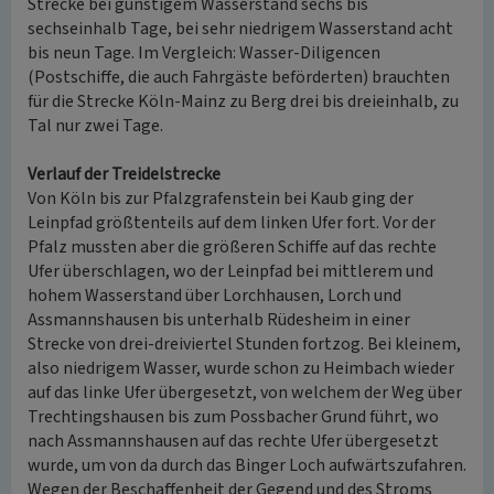
Strecke bei günstigem Wasserstand sechs bis
sechseinhalb Tage, bei sehr niedrigem Wasserstand acht
bis neun Tage. Im Vergleich: Wasser-Diligencen
(Postschiffe, die auch Fahrgäste beförderten) brauchten
für die Strecke Köln-Mainz zu Berg drei bis dreieinhalb, zu
Tal nur zwei Tage.
Verlauf der Treidelstrecke
Von Köln bis zur Pfalzgrafenstein bei Kaub ging der
Leinpfad größtenteils auf dem linken Ufer fort. Vor der
Pfalz mussten aber die größeren Schiffe auf das rechte
Ufer überschlagen, wo der Leinpfad bei mittlerem und
hohem Wasserstand über Lorchhausen, Lorch und
Assmannshausen bis unterhalb Rüdesheim in einer
Strecke von drei-dreiviertel Stunden fortzog. Bei kleinem,
also niedrigem Wasser, wurde schon zu Heimbach wieder
auf das linke Ufer übergesetzt, von welchem der Weg über
Trechtingshausen bis zum Possbacher Grund führt, wo
nach Assmannshausen auf das rechte Ufer übergesetzt
wurde, um von da durch das Binger Loch aufwärtszufahren.
Wegen der Beschaffenheit der Gegend und des Stroms