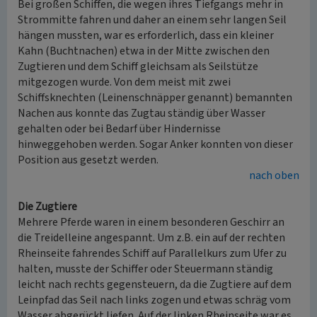
Bei großen Schiffen, die wegen ihres Tiefgangs mehr in
Strommitte fahren und daher an einem sehr langen Seil
hängen mussten, war es erforderlich, dass ein kleiner
Kahn (Buchtnachen) etwa in der Mitte zwischen den
Zugtieren und dem Schiff gleichsam als Seilstütze
mitgezogen wurde. Von dem meist mit zwei
Schiffsknechten (Leinenschnäpper genannt) bemannten
Nachen aus konnte das Zugtau ständig über Wasser
gehalten oder bei Bedarf über Hindernisse
hinweggehoben werden. Sogar Anker konnten von dieser
Position aus gesetzt werden.
nach oben
Die Zugtiere
Mehrere Pferde waren in einem besonderen Geschirr an
die Treidelleine angespannt. Um z.B. ein auf der rechten
Rheinseite fahrendes Schiff auf Parallelkurs zum Ufer zu
halten, musste der Schiffer oder Steuermann ständig
leicht nach rechts gegensteuern, da die Zugtiere auf dem
Leinpfad das Seil nach links zogen und etwas schräg vom
Wasser abgerückt liefen. Auf der linken Rheinseite war es