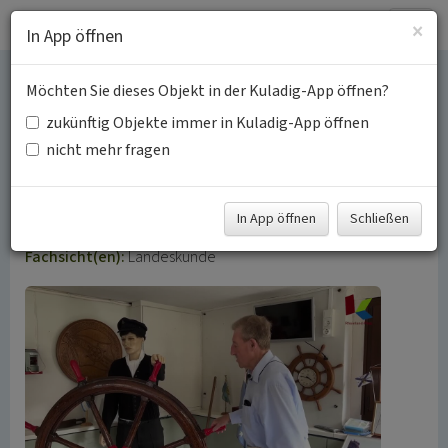
Togg
×
In App öffnen
navig
Möchten Sie dieses Objekt in der Kuladig-App öffnen?
Treidelschifffahrt auf dem
zukünftig Objekte immer in Kuladig-App öffnen
Rhein zwischen Köln und
nicht mehr fragen
Mainz
In App öffnen
Schließen
Schlagwörter:
Leinpfad
Schiff (Wasserfahrzeug)
Zugtier
Fachsicht(en):
Landeskunde