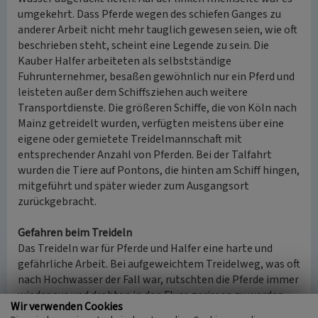
umgekehrt. Dass Pferde wegen des schiefen Ganges zu
anderer Arbeit nicht mehr tauglich gewesen seien, wie oft
beschrieben steht, scheint eine Legende zu sein. Die
Kauber Halfer arbeiteten als selbstständige
Fuhrunternehmer, besaßen gewöhnlich nur ein Pferd und
leisteten außer dem Schiffsziehen auch weitere
Transportdienste. Die größeren Schiffe, die von Köln nach
Mainz getreidelt wurden, verfügten meistens über eine
eigene oder gemietete Treidelmannschaft mit
entsprechender Anzahl von Pferden. Bei der Talfahrt
wurden die Tiere auf Pontons, die hinten am Schiff hingen,
mitgeführt und später wieder zum Ausgangsort
zurückgebracht.
Gefahren beim Treideln
Das Treideln war für Pferde und Halfer eine harte und
gefährliche Arbeit. Bei aufgeweichtem Treidelweg, was oft
nach Hochwasser der Fall war, rutschten die Pferde immer
wieder aus und drohten in den Fluss gerissen zu werden.
Wir verwenden Cookies
Auch konnte das Schiff bei starker Strömung oder durch