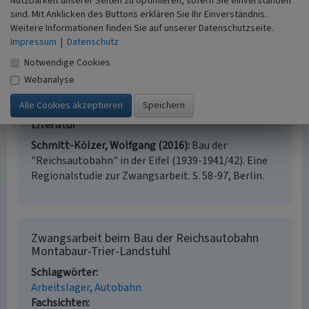
Nutzbarkeit unserer Seiten zu optimieren, sofern Sie einverstanden
Zwangsarbeitern nur noch 2,7 Millionen lebten. Davon
sind. Mit Anklicken des Buttons erklären Sie Ihr Einverständnis.
erhielten 1,3 Millionen (KZ-Häftlinge und ausländische
Weitere Informationen finden Sie auf unserer Datenschutzseite.
Zwangsarbeiterinnen und Zwangsarbeiter) bis 2007 eine
Impressum
|
Datenschutz
Entschädigung (Schmitt-Kölzer 2016, S. 58-97).
Notwendige Cookies
Webanalyse
(Peter Burggraaff, 2023)
Literatur
Schmitt-Kölzer, Wolfgang (2016)
Bau der
"Reichsautobahn" in der Eifel (1939-1941/42). Eine
Regionalstudie zur Zwangsarbeit. S. 58-97, Berlin.
Zwangsarbeit beim Bau der Reichsautobahn
Montabaur-Trier-Landstuhl
Schlagwörter
Arbeitslager
Autobahn
Fachsichten