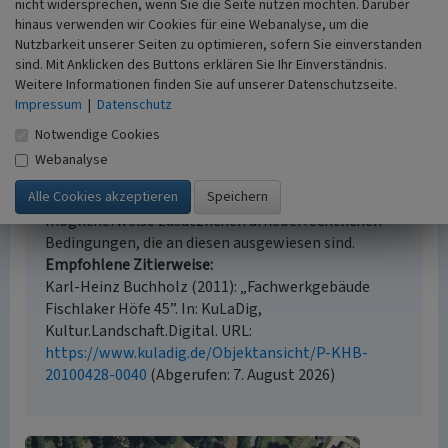
nicht widersprechen, wenn Sie die Seite nutzen möchten. Darüber
Historischer Zeitraum
hinaus verwenden wir Cookies für eine Webanalyse, um die
Beginn 1650 bis 1699
Nutzbarkeit unserer Seiten zu optimieren, sofern Sie einverstanden
sind. Mit Anklicken des Buttons erklären Sie Ihr Einverständnis.
Weitere Informationen finden Sie auf unserer Datenschutzseite.
Impressum
|
Datenschutz
Empfohlene Zitierweise
Notwendige Cookies
Urheberrechtlicher Hinweis
Webanalyse
Der hier präsentierte Inhalt ist urheberrechtlich
geschützt. Die angezeigten Medien unterliegen
möglicherweise zusätzlichen urheberrechtlichen
Bedingungen, die an diesen ausgewiesen sind.
Empfohlene Zitierweise
Karl-Heinz Buchholz (2011): „Fachwerkgebäude
Fischlaker Höfe 45”. In: KuLaDig,
Kultur.Landschaft.Digital. URL:
https://www.kuladig.de/Objektansicht/P-KHB-
20100428-0040
(Abgerufen: 7. August 2026)