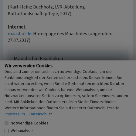
(Karl-Heinz Buchholz, LVR-Abteilung
Kulturlandschaftspflege, 2017)
Internet
maashof.de
: Homepage des Maashofes (abgerufen:
27.07.2017)
Maashof in Fischlaken
Wir verwenden Cookies
Schlagwörter
Dies sind zum einen technisch notwendige Cookies, um die
Fachwerkgebäude
Backsteinmauerwerk
Funktionsfähigkeit der Seiten sicherzustellen. Diesen können Sie
Wirtschaftsgebäude
Bruchsteinmauerwerk
Hof
nicht widersprechen, wenn Sie die Seite nutzen möchten. Darüber
(Landwirtschaft)
hinaus verwenden wir Cookies für eine Webanalyse, um die
Straße / Hausnummer
Nutzbarkeit unserer Seiten zu optimieren, sofern Sie einverstanden
Maasstraße 13
sind. Mit Anklicken des Buttons erklären Sie Ihr Einverständnis.
Ort
Weitere Informationen finden Sie auf unserer Datenschutzseite.
Impressum
|
Datenschutz
45239 Essen - Fischlaken
Gesetzlich geschütztes Kulturdenkmal
Notwendige Cookies
Ortsfestes Denkmal gem. § 3 DSchG NW
Webanalyse
Fachsicht(en)