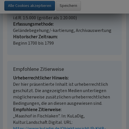
Kulturlandschaftspflege, Denkmalpflege
Erfassungsmaßstab
i.d.R. 1:5.000 (größer als 1:20.000)
Erfassungsmethode
Geländebegehung/-kartierung, Archivauswertung
Historischer Zeitraum
Beginn 1700 bis 1799
Empfohlene Zitierweise
Urheberrechtlicher Hinweis
Der hier präsentierte Inhalt ist urheberrechtlich
geschützt. Die angezeigten Medien unterliegen
möglicherweise zusätzlichen urheberrechtlichen
Bedingungen, die an diesen ausgewiesen sind.
Empfohlene Zitierweise
„Maashof in Fischlaken”. In: KuLaDig,
Kultur.Landschaft.Digital. URL:
https://www.kuladig.de/Objektansicht/P-KHB-