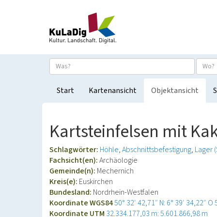
Start
Kartenansicht
Objektansicht
S
Kartsteinfelsen mit K
Schlagwörter:
Höhle
Abschnittsbefestigung
Lager 
Fachsicht(en):
Archäologie
Gemeinde(n):
Mechernich
Kreis(e):
Euskirchen
Bundesland:
Nordrhein-Westfalen
Koordinate WGS84
50° 32′ 42,71″ N: 6° 39′ 34,22″ O
Koordinate UTM
32.334.177,03 m: 5.601.866,98 m