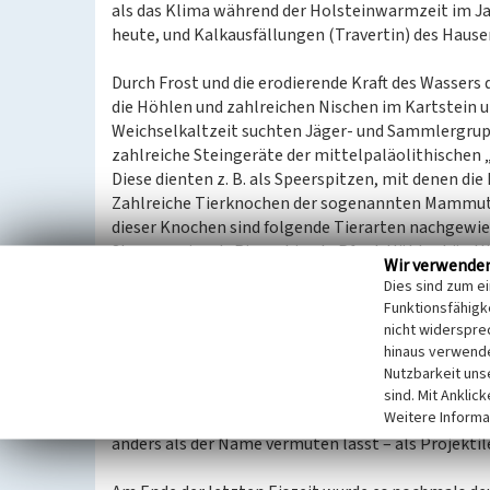
als das Klima während der Holsteinwarmzeit im Jah
heute, und Kalkausfällungen (Travertin) des Haus
Durch Frost und die erodierende Kraft des Wassers
die Höhlen und zahlreichen Nischen im Kartstein u
Weichselkaltzeit suchten Jäger- und Sammlergrupp
zahlreiche Steingeräte der mittelpaläolithischen
Diese dienten z. B. als Speerspitzen, mit denen die
Zahlreiche Tierknochen der sogenannten Mammut
dieser Knochen sind folgende Tierarten nachgewi
Steppenwisent, Riesenhirsch, Pferd, Höhlenbär, H
Wir verwende
Dies sind zum e
Vor etwa 40.000 Jahren trat in Mitteleuropa erst
Funktionsfähigke
(Beginn des Jungpaläolithikums). Vor ca. 16.000 J
nicht widerspre
Menschenform auch am Kartstein; dafür sprechen t
hinaus verwende
Spätpaläolithikum wurde das Klima vor ca. 13.000 
Nutzbarkeit uns
Klimastufe des sogenannten Allerød jagten Waldj
sind. Mit Anklic
Weitere Informa
Rothirsch, Bieber, Auerochse und Elch. Typische St
anders als der Name vermuten lässt – als Projektil