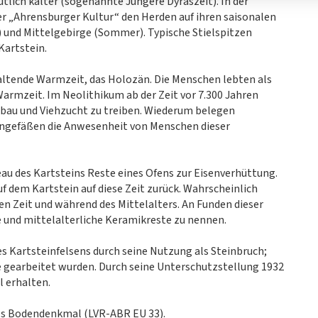
tlich kälter (sogenannte Jüngere Dyraszeit). In der
er „Ahrensburger Kultur“ den Herden auf ihren saisonalen
 und Mittelgebirge (Sommer). Typische Stielspitzen
Kartstein.
altende Warmzeit, das Holozän. Die Menschen lebten als
Warmzeit. Im Neolithikum ab der Zeit vor 7.300 Jahren
bau und Viehzucht zu treiben. Wiederum belegen
ongefäßen die Anwesenheit von Menschen dieser
eau des Kartsteins Reste eines Ofens zur Eisenverhüttung.
f dem Kartstein auf diese Zeit zurück. Wahrscheinlich
n Zeit und während des Mittelalters. An Funden dieser
 und mittelalterliche Keramikreste zu nennen.
s Kartsteinfelsens durch seine Nutzung als Steinbruch;
e gearbeitet wurden. Durch seine Unterschutzstellung 1932
l erhalten.
es Bodendenkmal (LVR-ABR EU 33).