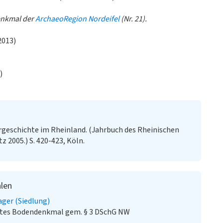
denkmal der
ArchaeoRegion Nordeifel
(Nr. 21).
2013)
)
rgeschichte im Rheinland. (Jahrbuch des Rheinischen
 2005.) S. 420-423, Köln.
hlen
ager (Siedlung)
stes Bodendenkmal gem. § 3 DSchG NW