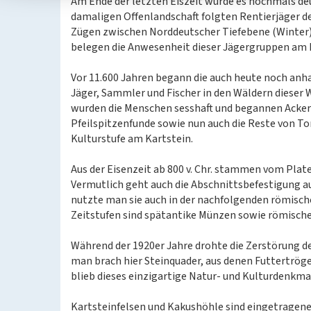
Am Ende der letzten Eiszeit wurde es nochmals deu
damaligen Offenlandschaft folgten Rentierjäger d
Zügen zwischen Norddeutscher Tiefebene (Winter)
belegen die Anwesenheit dieser Jägergruppen am 
Vor 11.600 Jahren begann die auch heute noch anh
Jäger, Sammler und Fischer in den Wäldern dieser 
wurden die Menschen sesshaft und begannen Acker
Pfeilspitzenfunde sowie nun auch die Reste von T
Kulturstufe am Kartstein.
Aus der Eisenzeit ab 800 v. Chr. stammen vom Plat
Vermutlich geht auch die Abschnittsbefestigung au
nutzte man sie auch in der nachfolgenden römische
Zeitstufen sind spätantike Münzen sowie römische
Während der 1920er Jahre drohte die Zerstörung de
man brach hier Steinquader, aus denen Futtertrög
blieb dieses einzigartige Natur- und Kulturdenkma
Kartsteinfelsen und Kakushöhle sind eingetragen