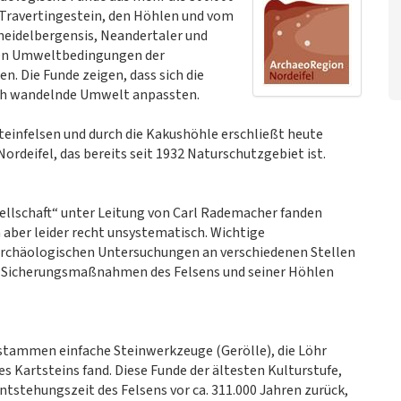
ravertingestein, den Höhlen und vom
eidelbergensis, Neandertaler und
ten Umweltbedingungen der
 Die Funde zeigen, dass sich die
ich wandelnde Umwelt anpassten.
teinfelsen und durch die Kakushöhle erschließt heute
ordeifel, das bereits seit 1932 Naturschutzgebiet ist.
llschaft“ unter Leitung von Carl Rademacher fanden
n aber leider recht unsystematisch. Wichtige
 archäologischen Untersuchungen an verschiedenen Stellen
er Sicherungsmaßnahmen des Felsens und seiner Höhlen
tammen einfache Steinwerkzeuge (Gerölle), die Löhr
s Kartsteins fand. Diese Funde der ältesten Kulturstufe,
tstehungszeit des Felsens vor ca. 311.000 Jahren zurück,