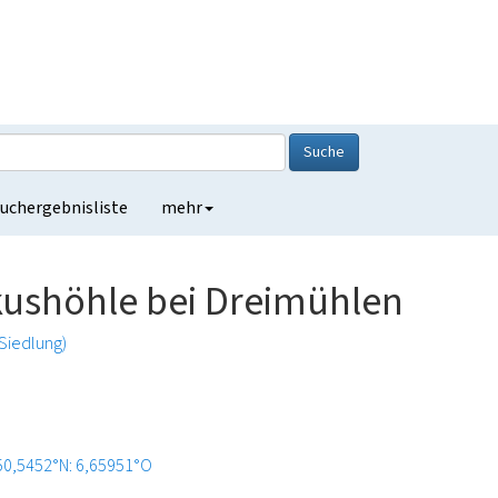
Suche
uchergebnisliste
mehr
akushöhle bei Dreimühlen
(Siedlung)
50,5452°N: 6,65951°O