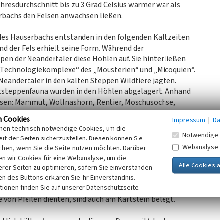
resdurchschnitt bis zu 3 Grad Celsius wärmer war als
erbachs den Felsen anwachsen ließen.
 des Hauserbachs entstanden in den folgenden Kaltzeiten
nd der Fels erhielt seine Form. Während der
en der Neandertaler diese Höhlen auf. Sie hinterließen
 „Technologiekomplexe“ des „Mousterien“ und „Micoquien“.
 Neandertaler in den kalten Steppen Wildtiere jagten.
steppenfauna wurden in den Höhlen abgelagert. Anhand
esen: Mammut, Wollnashorn, Rentier, Moschusochse,
öhlenhyäne, Höhlenlöwe, Wolf und Eisfuchs.
n Cookies
Impressum
|
Da
inen technisch notwendige Cookies, um die
mals der moderne, heutige Mensch Homo sapiens sapiens auf
Notwendige 
it der Seiten sicherzustellen. Diesen können Sie
ahren jagten eiszeitliche Steppenjäger dieser modernen
Webanalyse
chen, wenn Sie die Seite nutzen möchten. Darüber
ypische Feuersteinklingen dieser Zeit. Im
n wir Cookies für eine Webanalyse, um die
Jahren deutlich wärmer. In den Birken-Kiefern-Wäldern der
erer Seiten zu optimieren, sofern Sie einverstanden
äger der Federmesser-Gruppe mit Pfeil und Bogen
ken des Buttons erklären Sie Ihr Einverständnis.
tionen finden Sie auf unserer Datenschutzseite.
eingeräte dieser Zeit, die sogenannten Federmesser, die –
e von Pfeilen dienten, sind auch am Kartstein belegt.