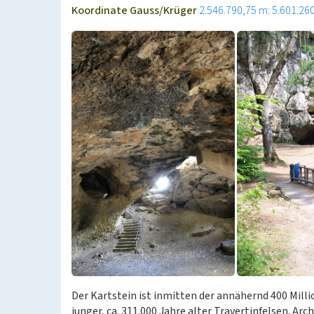
Koordinate Gauss/Krüger
2.546.790,75 m: 5.601.26
Der Kartstein ist inmitten der annähernd 400 Millio
junger, ca. 311.000 Jahre alter Travertinfelsen. Ar