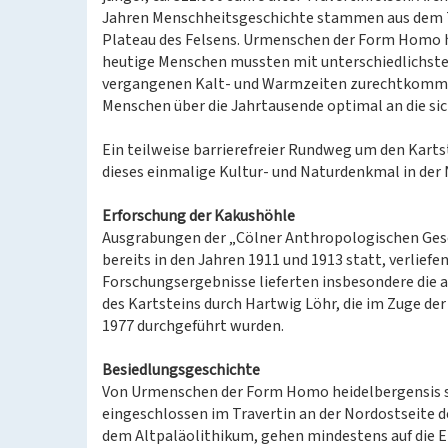
Jahren Menschheitsgeschichte stammen aus dem T
Plateau des Felsens. Urmenschen der Form Homo h
heutige Menschen mussten mit unterschiedlichs
vergangenen Kalt- und Warmzeiten zurechtkommen.
Menschen über die Jahrtausende optimal an die s
Ein teilweise barrierefreier Rundweg um den Karts
dieses einmalige Kultur- und Naturdenkmal in der N
Erforschung der Kakushöhle
Ausgrabungen der „Cölner Anthropologischen Gese
bereits in den Jahren 1911 und 1913 statt, verliefe
Forschungsergebnisse lieferten insbesondere die
des Kartsteins durch Hartwig Löhr, die im Zuge d
1977 durchgeführt wurden.
Besiedlungsgeschichte
Von Urmenschen der Form Homo heidelbergensis s
eingeschlossen im Travertin an der Nordostseite de
dem Altpaläolithikum, gehen mindestens auf die En