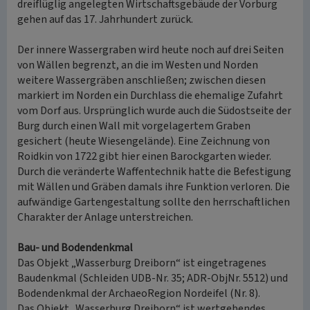
dreiflüglig angelegten Wirtschaftsgebäude der Vorburg
gehen auf das 17. Jahrhundert zurück.
Der innere Wassergraben wird heute noch auf drei Seiten
von Wällen begrenzt, an die im Westen und Norden
weitere Wassergräben anschließen; zwischen diesen
markiert im Norden ein Durchlass die ehemalige Zufahrt
vom Dorf aus. Ursprünglich wurde auch die Südostseite der
Burg durch einen Wall mit vorgelagertem Graben
gesichert (heute Wiesengelände). Eine Zeichnung von
Roidkin von 1722 gibt hier einen Barockgarten wieder.
Durch die veränderte Waffentechnik hatte die Befestigung
mit Wällen und Gräben damals ihre Funktion verloren. Die
aufwändige Gartengestaltung sollte den herrschaftlichen
Charakter der Anlage unterstreichen.
Bau- und Bodendenkmal
Das Objekt „Wasserburg Dreiborn“ ist eingetragenes
Baudenkmal (Schleiden UDB-Nr. 35; ADR-ObjNr. 5512) und
Bodendenkmal der ArchaeoRegion Nordeifel (Nr. 8).
Das Objekt „Wasserburg Dreiborn“ ist wertgebendes