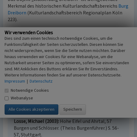
Merkmal des historischen Kulturlandschaftsbereichs
Burg
Dreiborn
(Kulturlandschaftsbereich Regionalplan Köln
223).
Wir verwenden Cookies
(LVR-Amt für Bodendenkmalpflege im Rheinland, 2013)
Dies sind zum einen technisch notwendige Cookies, um die
Funktionsfähigkeit der Seiten sicherzustellen. Diesen können Sie
Internet
nicht widersprechen, wenn Sie die Seite nutzen möchten. Darüber
www.schleiden.de
: Wasserburg Dreiborn (abgerufen
hinaus verwenden wir Cookies für eine Webanalyse, um die
14.04.2013, Inhalt nicht mehr verfügbar 07.11.2019)
Nutzbarkeit unserer Seiten zu optimieren, sofern Sie einverstanden
www.schleiden.de
: Wasserburg Dreiborn (abgerufen
sind. Mit Anklicken des Buttons erklären Sie Ihr Einverständnis.
07.11.2019)
Weitere Informationen finden Sie auf unserer Datenschutzseite.
www.bodendenkmalpflege.lvr.de
: ArchaeoRegion
Impressum
|
Datenschutz
Nordeifel (abgerufen 07.11.2019)
Notwendige Cookies
de.wikipedia.org
: Burg Dreiborn (abgerufen 14.04.2013)
Webanalyse
Literatur
Losse, Michael (2003)
Hohe Eifel und Ahrtal, 57
Burgen und Schlösser. (Theiss Burgenführer.) S. 56-
57, Stuttgart.