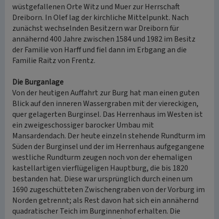
wüstgefallenen Orte Witz und Muer zur Herrschaft
Dreiborn. In Olef lag der kirchliche Mittelpunkt. Nach
zunächst wechselnden Besitzern war Dreiborn für
annähernd 400 Jahre zwischen 1584 und 1982 im Besitz
der Familie von Harff und fiel dann im Erbgang an die
Familie Raitz von Frentz.
Die Burganlage
Von der heutigen Auffahrt zur Burg hat man einen guten
Blick auf den inneren Wassergraben mit der viereckigen,
quer gelagerten Burginsel. Das Herrenhaus im Westen ist
ein zweigeschossiger barocker Umbau mit
Mansardendach. Der heute einzeln stehende Rundturm im
Süden der Burginsel und der im Herrenhaus aufgegangene
westliche Rundturm zeugen noch von der ehemaligen
kastellartigen vierflügeligen Hauptburg, die bis 1820
bestanden hat. Diese war ursprünglich durch einen um
1690 zugeschütteten Zwischengraben von der Vorburg im
Norden getrennt; als Rest davon hat sich ein annähernd
quadratischer Teich im Burginnenhof erhalten. Die