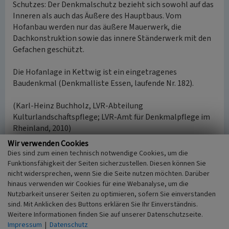
Schutzes: Der Denkmalschutz bezieht sich sowohl auf das
Inneren als auch das Äußere des Hauptbaus. Vom
Hofanbau werden nur das äußere Mauerwerk, die
Dachkonstruktion sowie das innere Ständerwerk mit den
Gefachen geschützt.
Die Hofanlage in Kettwig ist ein eingetragenes
Baudenkmal (Denkmalliste Essen, laufende Nr. 182).
(Karl-Heinz Buchholz, LVR-Abteilung
Kulturlandschaftspflege; LVR-Amt für Denkmalpflege im
Rheinland, 2010)
Wir verwenden Cookies
Dies sind zum einen technisch notwendige Cookies, um die
Literatur
Funktionsfähigkeit der Seiten sicherzustellen. Diesen können Sie
nicht widersprechen, wenn Sie die Seite nutzen möchten. Darüber
Schmitz, Herbert (1998)
Bredeney - Rittersitze,
hinaus verwenden wir Cookies für eine Webanalyse, um die
Höfe, Kotten und ihre Bewohner. Ein Beitrag zur
Nutzbarkeit unserer Seiten zu optimieren, sofern Sie einverstanden
Siedlungsgeschichte. S. 162, Bottrop u. Essen.
sind. Mit Anklicken des Buttons erklären Sie Ihr Einverständnis.
Weitere Informationen finden Sie auf unserer Datenschutzseite.
Impressum
|
Datenschutz