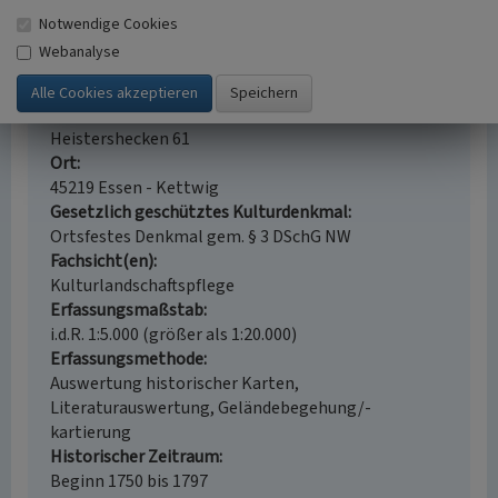
Notwendige Cookies
Kotten Brohn in Kettwig
Webanalyse
Schlagwörter
Hofstelle (Recht)
Bauernhaus
Kotten
Wohnhaus
Straße / Hausnummer
Heistershecken 61
Ort
45219 Essen - Kettwig
Gesetzlich geschütztes Kulturdenkmal
Ortsfestes Denkmal gem. § 3 DSchG NW
Fachsicht(en)
Kulturlandschaftspflege
Erfassungsmaßstab
i.d.R. 1:5.000 (größer als 1:20.000)
Erfassungsmethode
Auswertung historischer Karten,
Literaturauswertung, Geländebegehung/-
kartierung
Historischer Zeitraum
Beginn 1750 bis 1797