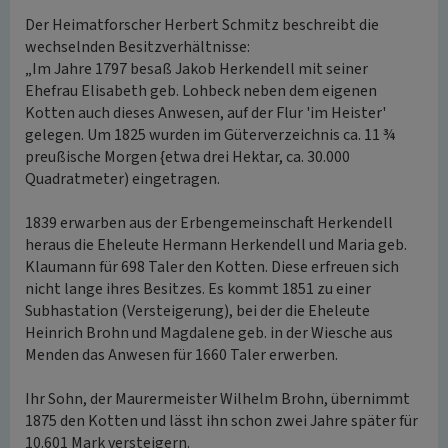
Der Heimatforscher Herbert Schmitz beschreibt die
wechselnden Besitzverhältnisse:
„Im Jahre 1797 besaß Jakob Herkendell mit seiner
Ehefrau Elisabeth geb. Lohbeck neben dem eigenen
Kotten auch dieses Anwesen, auf der Flur 'im Heister'
gelegen. Um 1825 wurden im Güterverzeichnis ca. 11 ¾
preußische Morgen {etwa drei Hektar, ca. 30.000
Quadratmeter) eingetragen.
1839 erwarben aus der Erbengemeinschaft Herkendell
heraus die Eheleute Hermann Herkendell und Maria geb.
Klaumann für 698 Taler den Kotten. Diese erfreuen sich
nicht lange ihres Besitzes. Es kommt 1851 zu einer
Subhastation (Versteigerung), bei der die Eheleute
Heinrich Brohn und Magdalene geb. in der Wiesche aus
Menden das Anwesen für 1660 Taler erwerben.
Ihr Sohn, der Maurermeister Wilhelm Brohn, übernimmt
1875 den Kotten und lässt ihn schon zwei Jahre später für
10.601 Mark versteigern.